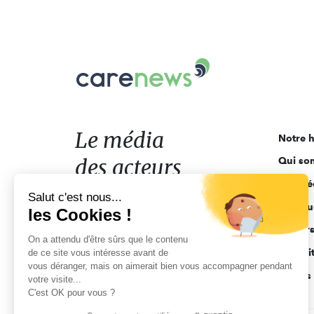
Carenews,
Le
média
des
acteurs
Le média
Notre h
de
des acteurs
Qui so
l'engagement
Ligne é
de l'engagement
Salut c'est nous...
Pourquo
les Cookies !
Acteur
On a attendu d'être sûrs que le contenu
Actuali
de ce site vous intéresse avant de
vous déranger, mais on aimerait bien vous accompagner pendant
Appels 
votre visite...
C'est OK pour vous ?