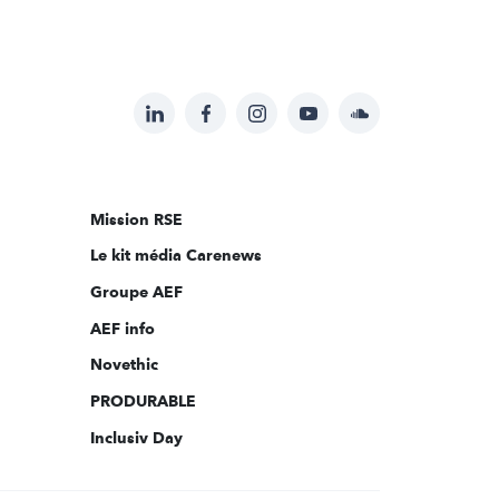
LinkedIn
Facebook
Instagram
YouTube
Soundcloud
Suivez-
nous
sur:
Mission RSE
Le kit média Carenews
Groupe AEF
AEF info
Novethic
PRODURABLE
Inclusiv Day