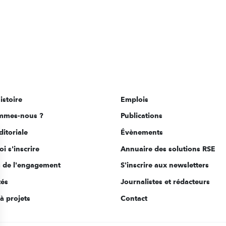
istoire
Emplois
mmes-nous ?
Publications
ditoriale
Évènements
i s'inscrire
Annuaire des solutions RSE
s de l'engagement
S'inscrire aux newsletters
tés
Journalistes et rédacteurs
à projets
Contact