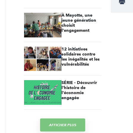
À Mayotte, une
jeune génération
choisit
l'engagement
12 initiatives
solidaires contre
les inégalités et les
vulnérabilités
SÉRIE - Découvrir
l'histoire de
l'économie
engagée
AFFICHER PLUS