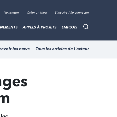
Newsletter
Créer un blog
S'inscrire / Se connecter
ÈNEMENTS
APPELS À PROJETS
EMPLOIS
Recherche
cevoir les news
Tous les articles de l'acteur
nges
am