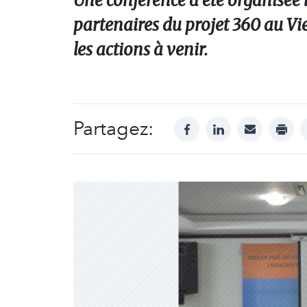
Une conférence a été organisée le
partenaires du projet 360 au Vie
les actions à venir.
Partagez:
facebook
linkedin
mail
print