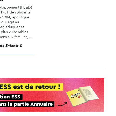
veloppement (PE&D)
 1901 de solidarité
n 1984, apolitique
 qui agit au
er, éduquer et
s plus vulnérables.
s aux familles, ...
nète Enfants &