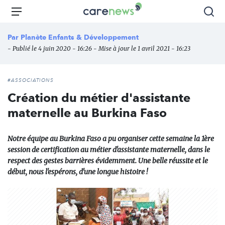
Aller
Carenews,
Menu
Rec
au
Le
contenu
média
Par
Planète Enfants & Développement
principal
des
- Publié le 4 juin 2020 - 16:26 - Mise à jour le 1 avril 2021 - 16:23
acteurs
de
l'engagement
#ASSOCIATIONS
Création du métier d'assistante
maternelle au Burkina Faso
Notre équipe au Burkina Faso a pu organiser cette semaine la 1ère
session de certification au métier d'assistante maternelle, dans le
respect des gestes barrières évidemment. Une belle réussite et le
début, nous l'espérons, d'une longue histoire !