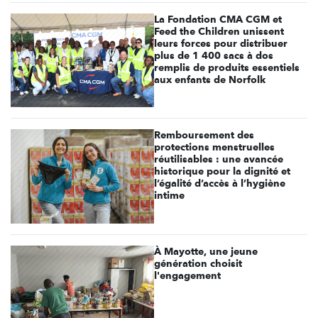
La Fondation CMA CGM et
Feed the Children unissent
leurs forces pour distribuer
plus de 1 400 sacs à dos
remplis de produits essentiels
aux enfants de Norfolk
Remboursement des
protections menstruelles
réutilisables : une avancée
historique pour la dignité et
l’égalité d’accès à l’hygiène
intime
À Mayotte, une jeune
génération choisit
l'engagement