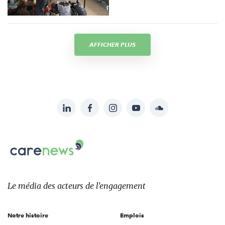
AFFICHER PLUS
LinkedIn
Facebook
Instagram
YouTube
Soundcloud
Suivez-
nous
Carenews,
sur:
Le
média
des
Le média
des acteurs
de l'engagement
acteurs
de
Notre histoire
Emplois
l'engagement