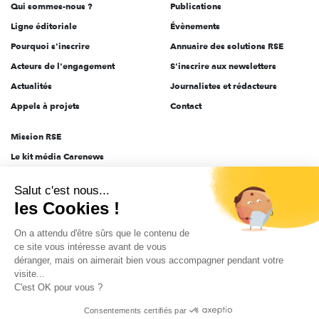
Qui sommes-nous ?
Publications
Ligne éditoriale
Évènements
Pourquoi s'inscrire
Annuaire des solutions RSE
Acteurs de l'engagement
S'inscrire aux newsletters
Actualités
Journalistes et rédacteurs
Appels à projets
Contact
Mission RSE
Le kit média Carenews
Groupe AEF
Salut c'est nous...
AEF info
les Cookies !
Novethic
On a attendu d'être sûrs que le contenu de
PRODURABLE
ce site vous intéresse avant de vous
Inclusiv Day
déranger, mais on aimerait bien vous accompagner pendant votre
visite...
C'est OK pour vous ?
CGV
Données personnelles
Mentions légales
2025-2026 Tout droits réservés
Consentements certifiés par