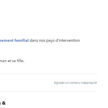
ement familial
dans nos pays d’intervention
n et sa fille.
t
Signaler un contenu inapproprié
s &