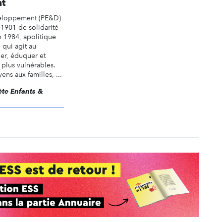
t
veloppement (PE&D)
 1901 de solidarité
n 1984, apolitique
 qui agit au
er, éduquer et
s plus vulnérables.
s aux familles, ...
nète Enfants &