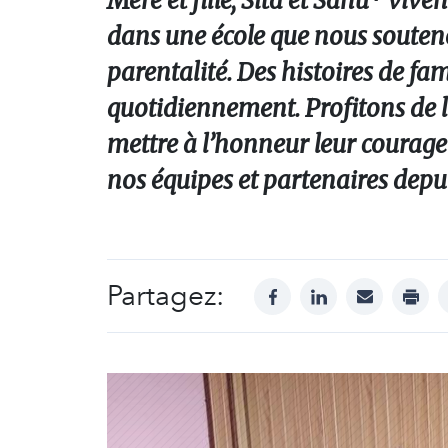
Mère et fille, Sita et Sanu* vi
dans une école que nous souteno
parentalité. Des histoires de fa
quotidiennement. Profitons de l
mettre à l’honneur leur courage
nos équipes et partenaires depui
Partagez:
facebook
linkedin
mail
print