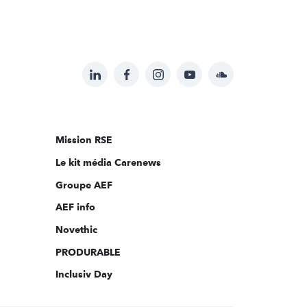
LinkedIn
Facebook
Instagram
YouTube
Soundcloud
Suivez-
nous
sur:
Mission RSE
Le kit média Carenews
Groupe AEF
AEF info
Novethic
PRODURABLE
Inclusiv Day