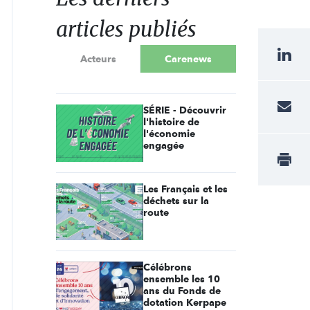
articles publiés
Acteurs
Carenews
SÉRIE - Découvrir
l'histoire de
l'économie
engagée
Les Français et les
déchets sur la
route
Célébrons
ensemble les 10
ans du Fonds de
dotation Kerpape