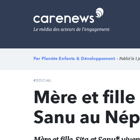
Aller
au
Carenews,
contenu
Le
principal
média
des
acteurs
de
l'engagement
Par
Planète Enfants & Développement
- Publié le 1 
#SOCIAL
Mère et fille 
Sanu au Nép