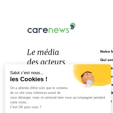
Carenews,
Le
média
des
acteurs
Le média
Notre h
de
des acteurs
Qui so
l'engagement
Ligne é
de l'engagement
Salut c'est nous...
Pourquo
les Cookies !
Acteur
On a attendu d'être sûrs que le contenu
de ce site vous intéresse avant de
Actuali
vous déranger, mais on aimerait bien vous accompagner pendant
Appels 
votre visite...
C'est OK pour vous ?