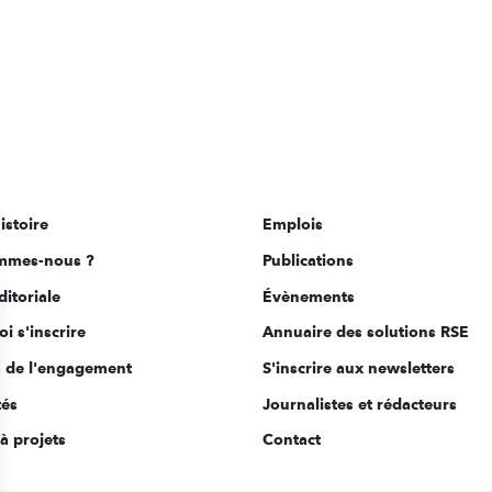
istoire
Emplois
mmes-nous ?
Publications
ditoriale
Évènements
i s'inscrire
Annuaire des solutions RSE
s de l'engagement
S'inscrire aux newsletters
tés
Journalistes et rédacteurs
à projets
Contact