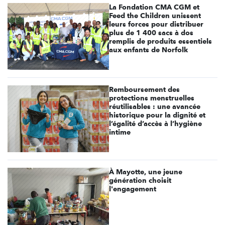
La Fondation CMA CGM et
Feed the Children unissent
leurs forces pour distribuer
plus de 1 400 sacs à dos
remplis de produits essentiels
aux enfants de Norfolk
Remboursement des
protections menstruelles
réutilisables : une avancée
historique pour la dignité et
l’égalité d’accès à l’hygiène
intime
À Mayotte, une jeune
génération choisit
l'engagement