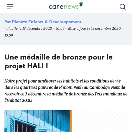
Aller
Carenews,
Menu
Rec
au
Le
contenu
média
Par
Planète Enfants & Développement
principal
des
- Publié le 13 décembre 2020 - 10:57 - Mise à jour le 13 décembre 2020 -
acteurs
10:59
de
l'engagement
Une médaille de bronze pour le
projet HALI !
Notre projet pour améliorer les habitats et les conditions de vie
dans les quartiers pauvres de Phnom Penh au Cambodge vient de
recevoir ce 3 décembre la médaille de bronze des Prix mondiaux de
l’Habitat 2020.