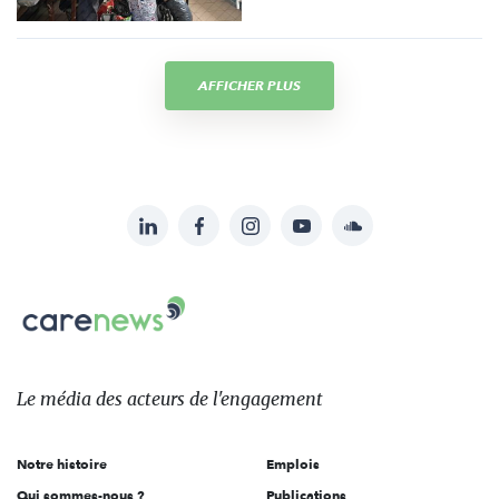
AFFICHER PLUS
LinkedIn
Facebook
Instagram
YouTube
Soundcloud
Suivez-
nous
Carenews,
sur:
Le
média
des
Le média
des acteurs
de l'engagement
acteurs
de
Notre histoire
Emplois
l'engagement
Qui sommes-nous ?
Publications