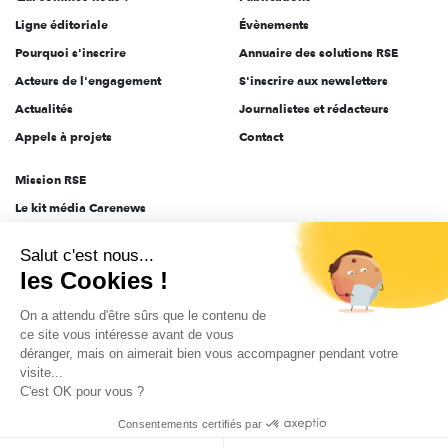
Ligne éditoriale
Évènements
Pourquoi s'inscrire
Annuaire des solutions RSE
Acteurs de l'engagement
S'inscrire aux newsletters
Actualités
Journalistes et rédacteurs
Appels à projets
Contact
Mission RSE
Le kit média Carenews
Groupe AEF
Salut c'est nous...
AEF info
les Cookies !
Novethic
On a attendu d'être sûrs que le contenu de
PRODURABLE
ce site vous intéresse avant de vous
Inclusiv Day
déranger, mais on aimerait bien vous accompagner pendant votre
visite...
C'est OK pour vous ?
CGV
Données personnelles
Mentions légales
2025-2026 Tout droits réservés
Consentements certifiés par