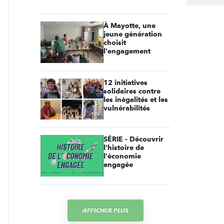
À Mayotte, une
jeune génération
choisit
l'engagement
12 initiatives
solidaires contre
les inégalités et les
vulnérabilités
SÉRIE - Découvrir
l'histoire de
l'économie
engagée
AFFICHER PLUS