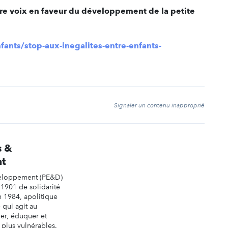
otre voix en faveur du développement de la petite
ants/stop-aux-inegalites-entre-enfants-
t
Signaler un contenu inapproprié
s &
t
veloppement (PE&D)
 1901 de solidarité
n 1984, apolitique
 qui agit au
er, éduquer et
s plus vulnérables.