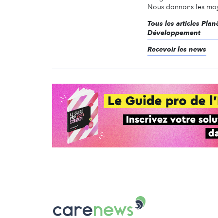
Nous donnons les moyen
Tous les articles Pla
Développement
Recevoir les news
Carenews,
Le