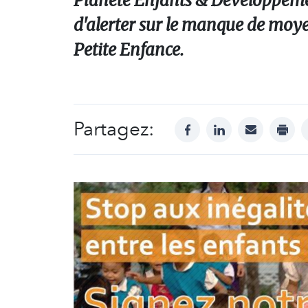
Planète Enfants & Développement
d'alerter sur le manque de moye
Petite Enfance.
Partagez:
facebook
linkedin
mail
print