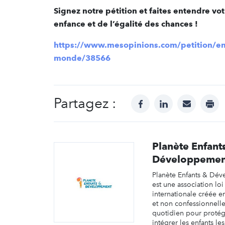
Signez notre pétition et faites entendre v
enfance et de l’égalité des chances !
https://www.mesopinions.com/petition/enf
monde/38566
Partagez :
facebook
linkedin
mail
prin
Planète Enfant
Développemen
Planète Enfants & Dé
est une association loi
internationale créée e
et non confessionnelle
quotidien pour protég
intégrer les enfants le