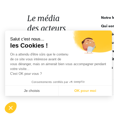
média
des
acteurs
Le média
Notre h
de
des acteurs
Qui so
l'engagement
Ligne é
de l'engagement
Salut c'est nous...
Pourquo
les Cookies !
Acteur
On a attendu d'être sûrs que le contenu
Actuali
de ce site vous intéresse avant de
vous déranger, mais on aimerait bien vous accompagner pendant
Appels 
votre visite...
C'est OK pour vous ?
Consentements certifiés par
CGV
Données personnelles
Mentions légales
Je choisis
OK pour moi
Axeptio consent
Plateforme de Gestion du Consentement : Personnalisez vo
Notre plateforme vous permet d'adapter et de gérer vos param