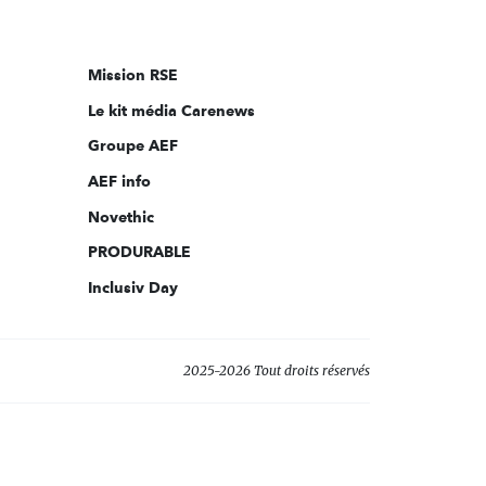
nous
sur:
Mission RSE
Le kit média Carenews
Groupe AEF
AEF info
Novethic
PRODURABLE
Inclusiv Day
2025-2026 Tout droits réservés
s réglementations. Personnalisez vos préférences pour contrôler