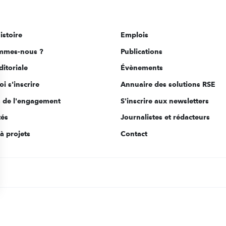
istoire
Emplois
mmes-nous ?
Publications
ditoriale
Évènements
i s'inscrire
Annuaire des solutions RSE
s de l'engagement
S'inscrire aux newsletters
tés
Journalistes et rédacteurs
à projets
Contact
s Options
ètres de confidentialité, en garantissant la conformité avec le