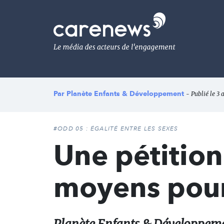
Aller
au
Carenews,
contenu
Le
principal
média
des
acteurs
de
l'engagement
Par
Planète Enfants & Développement
- Publié le 3 
#ODD 05 : ÉGALITÉ ENTRE LES SEXES
Une pétitio
moyens pour 