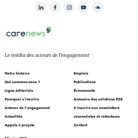
LinkedIn
Facebook
Instagram
YouTube
Soundcloud
Suivez-
nous
Carenews,
sur:
Le
média
des
Le média
des acteurs
de l'engagement
acteurs
de
Notre histoire
Emplois
l'engagement
Qui sommes-nous ?
Publications
Ligne éditoriale
Évènements
Pourquoi s'inscrire
Annuaire des solutions RSE
Acteurs de l'engagement
S'inscrire aux newsletters
Actualités
Journalistes et rédacteurs
Appels à projets
Contact