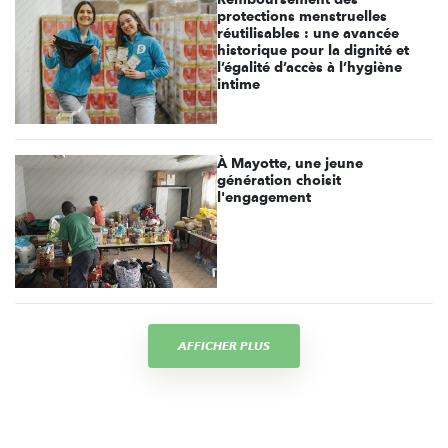
protections menstruelles
réutilisables : une avancée
historique pour la dignité et
l’égalité d’accès à l’hygiène
intime
À Mayotte, une jeune
génération choisit
l'engagement
AFFICHER PLUS