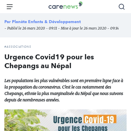
Aller
Carenews,
Menu
Rec
au
Le
contenu
média
Par
Planète Enfants & Développement
principal
des
- Publié le 26 mars 2020 - 09:11 - Mise à jour le 26 mars 2020 - 09:14
acteurs
de
l'engagement
#ASSOCIATIONS
Urgence Covid19 pour les
Chepangs au Népal
Les populations les plus vulnérables sont en première ligne face à
la propagation du coronavirus. C'est le cas notamment des
Chepangs, ethnie la plus marginalisée du Népal que nous suivons
depuis de nombreuses années.