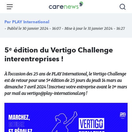
Aller
Carenews,
Menu
Rec
au
Le
contenu
média
Par
PLAY International
principal
des
- Publié le 30 janvier 2024 - 16:07 - Mise à jour le 31 janvier 2024 - 16:27
acteurs
de
l'engagement
5ᵉ édition du Vertigo Challenge
interentreprises !
À l'occasion des 25 ans de PLAY International, le Vertigo Challenge
est de retour pour une 5ᵉ édition de 25 jours du jeudi 14 mars au
dimanche 7 avril 2024 ! Inscrivez votre entreprise avant le 1ᵉʳ mars
par mail au vertigo@play-international.org !