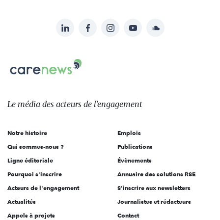
LinkedIn
Facebook
Instagram
YouTube
Soundcloud
Suivez-
nous
Carenews,
sur:
Le
média
des
Le média
des acteurs
de l'engagement
acteurs
de
Notre histoire
Emplois
l'engagement
Qui sommes-nous ?
Publications
Ligne éditoriale
Évènements
Pourquoi s'inscrire
Annuaire des solutions RSE
Acteurs de l'engagement
S'inscrire aux newsletters
Actualités
Journalistes et rédacteurs
Appels à projets
Contact