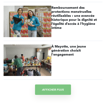
Remboursement des
protections menstruelles
réutilisables : une avancée
historique pour la dignité et
l’égalité d’accès à l’hygiène
intime
À Mayotte, une jeune
génération choisit
l'engagement
AFFICHER PLUS