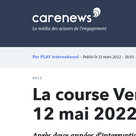
Aller
au
Carenews,
contenu
Le
principal
média
des
acteurs
de
l'engagement
Par
PLAY International
- Publié le 21 mars 2022 - 18:05 
#RSE
La course Ver
12 mai 202