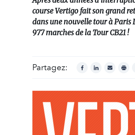
Après deux années d'interrupti
course Vertigo fait son grand re
dans une nouvelle tour à Paris L
977 marches de la Tour CB21 !
Partagez:
facebook
linkedin
mail
print