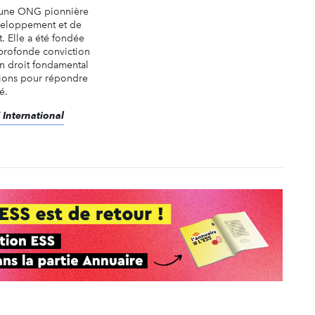
t une ONG pionnière
veloppement et de
t. Elle a été fondée
profonde conviction
 un droit fondamental
tions pour répondre
é.
 International