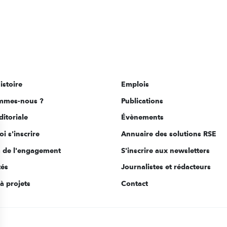
istoire
Emplois
mmes-nous ?
Publications
ditoriale
Évènements
i s'inscrire
Annuaire des solutions RSE
s de l'engagement
S'inscrire aux newsletters
tés
Journalistes et rédacteurs
à projets
Contact