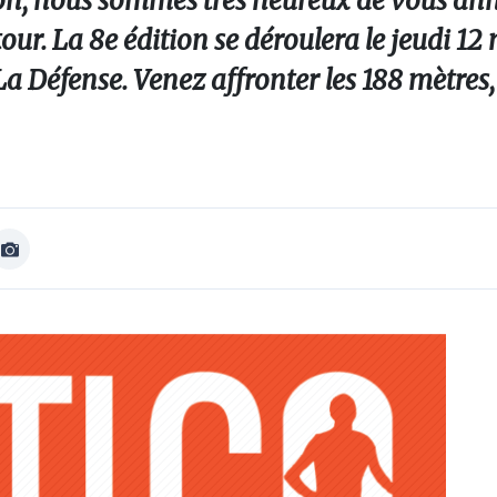
on, nous sommes très heureux de vous ann
tour. La 8e édition se déroulera le jeudi 1
a Défense. Venez affronter les 188 mètres,
Afficher
Image