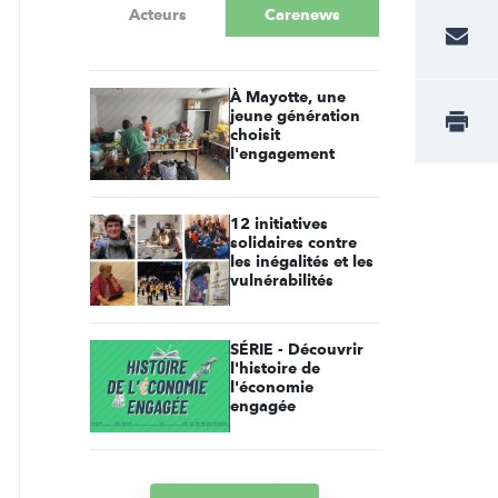
Acteurs
Carenews
À Mayotte, une
jeune génération
choisit
l'engagement
12 initiatives
solidaires contre
les inégalités et les
vulnérabilités
SÉRIE - Découvrir
l'histoire de
l'économie
engagée