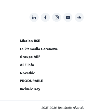
LinkedIn
Facebook
Instagram
YouTube
Soundcloud
Suivez-
nous
sur:
Mission RSE
Le kit média Carenews
Groupe AEF
AEF info
Novethic
PRODURABLE
Inclusiv Day
2025-2026 Tout droits réservés