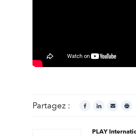
Partagez :
facebook
linkedin
mail
prin
PLAY Internati