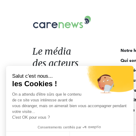
Carenews,
Le
média
des
acteurs
Le média
Notre h
de
des acteurs
Qui so
l'engagement
Ligne é
de l'engagement
Salut c'est nous...
Pourquo
les Cookies !
Acteur
On a attendu d'être sûrs que le contenu
Actuali
de ce site vous intéresse avant de
vous déranger, mais on aimerait bien vous accompagner pendant
Appels 
votre visite...
C'est OK pour vous ?
Consentements certifiés par
CGV
Données personnelles
Mentions légales