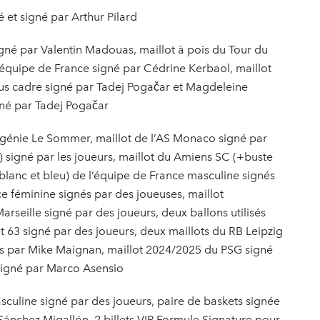
et signé par Arthur Pilard
gné par Valentin Madouas, maillot à pois du Tour du
l’équipe de France signé par Cédrine Kerbaol, maillot
 cadre signé par Tadej Pogačar et Magdeleine
gné par Tadej Pogačar
génie Le Sommer, maillot de l’AS Monaco signé par
) signé par les joueurs, maillot du Amiens SC (+buste
(blanc et bleu) de l’équipe de France masculine signés
ce féminine signés par des joueuses, maillot
rseille signé par des joueurs, deux ballons utilisés
t 63 signé par des joueurs, deux maillots du RB Leipzig
nés par Mike Maignan, maillot 2024/2025 du PSG signé
signé par Marco Asensio
sculine signé par des joueurs, paire de baskets signée
ánchez Migallón, 2 billets VIP Formule Signature pour