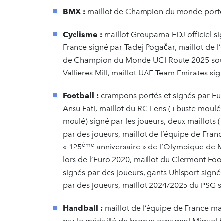
BMX :
maillot de Champion du monde porté 
Cyclisme :
maillot Groupama FDJ officiel si
France signé par Tadej Pogačar, maillot de 
de Champion du Monde UCI Route 2025 sous
Vallieres Mill, maillot UAE Team Emirates si
Football :
crampons portés et signés par Eu
Ansu Fati, maillot du RC Lens (+buste moulé
moulé) signé par les joueurs, deux maillots 
par des joueurs, maillot de l’équipe de Fran
ème
« 125
anniversaire » de l’Olympique de Ma
lors de l’Euro 2020, maillot du Clermont Foo
signés par des joueurs, gants Uhlsport sig
par des joueurs, maillot 2024/2025 du PSG 
Handball :
maillot de l’équipe de France ma
par le médaillé de bronze espagnol Miguel S