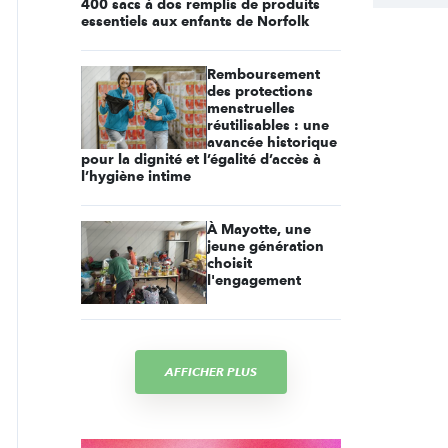
400 sacs à dos remplis de produits
essentiels aux enfants de Norfolk
Remboursement
des protections
menstruelles
réutilisables : une
avancée historique
pour la dignité et l’égalité d’accès à
l’hygiène intime
À Mayotte, une
jeune génération
choisit
l'engagement
AFFICHER PLUS