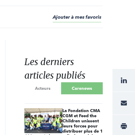
Ajouter à mes favoris
Les derniers
articles publiés
Acteurs
Carenews
La Fondation CMA
CGM et Feed the
Children unissent
leurs forces pour
distribuer plus de 1