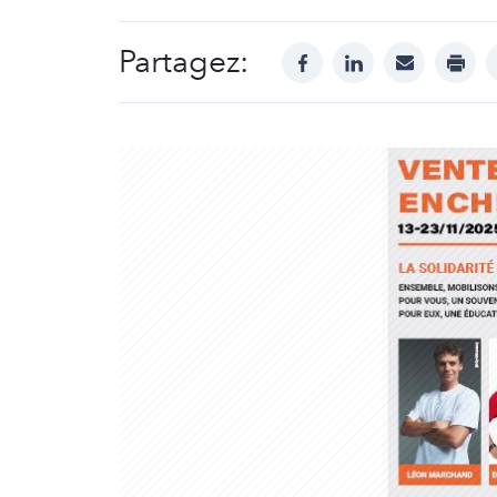
Partagez:
facebook
linkedin
mail
print