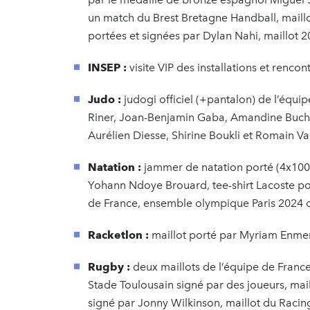
un match du Brest Bretagne Handball, maill
portées et signées par Dylan Nahi, maillot 
INSEP :
visite VIP des installations et rencon
Judo :
judogi officiel (+pantalon) de l’équ
Riner, Joan-Benjamin Gaba, Amandine Bucha
Aurélien Diesse, Shirine Boukli et Romain Va
Natation :
jammer de natation porté (4x100m
Yohann Ndoye Brouard, tee-shirt Lacoste po
de France, ensemble olympique Paris 2024
Racketlon :
maillot porté par Myriam Enme
Rugby :
deux maillots de l’équipe de France
Stade Toulousain signé par des joueurs, ma
signé par Jonny Wilkinson, maillot du Racin