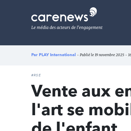
Aller
au
Carenews,
contenu
Le
principal
média
des
acteurs
de
l'engagement
Par
PLAY International
- Publié le 19 novembre 2025 - 1
#RSE
Vente aux en
l'art se mobi
de l'enfant