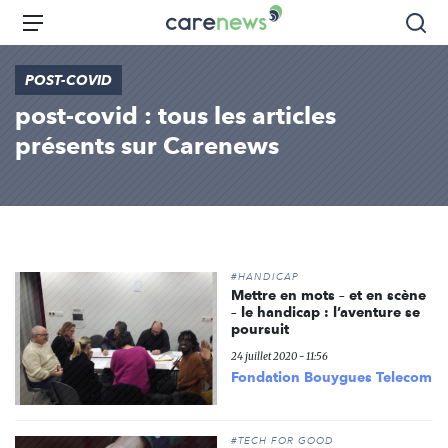
Aller
Carenews,
Menu
Rec
au
Le
contenu
média
POST-COVID
principal
des
post-covid : tous les articles
acteurs
de
présents sur Carenews
l'engagement
#HANDICAP
Mettre en mots – et en scène
– le handicap : l’aventure se
poursuit
24 juillet 2020 - 11:56
Fondation Bouygues Telecom
#TECH FOR GOOD