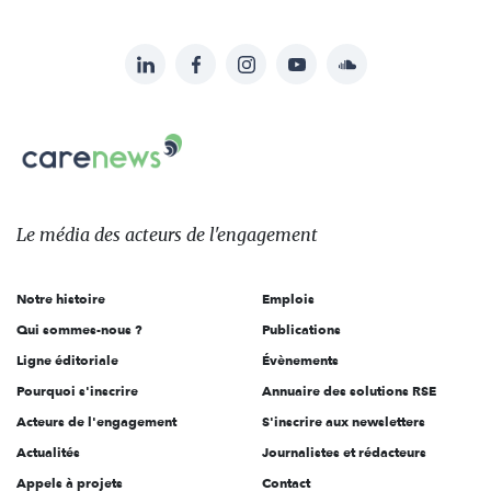
LinkedIn
Facebook
Instagram
YouTube
Soundcloud
Suivez-
nous
Carenews,
sur:
Le
média
des
Le média
des acteurs
de l'engagement
acteurs
de
Notre histoire
Emplois
l'engagement
Qui sommes-nous ?
Publications
Ligne éditoriale
Évènements
Pourquoi s'inscrire
Annuaire des solutions RSE
Acteurs de l'engagement
S'inscrire aux newsletters
Actualités
Journalistes et rédacteurs
Appels à projets
Contact