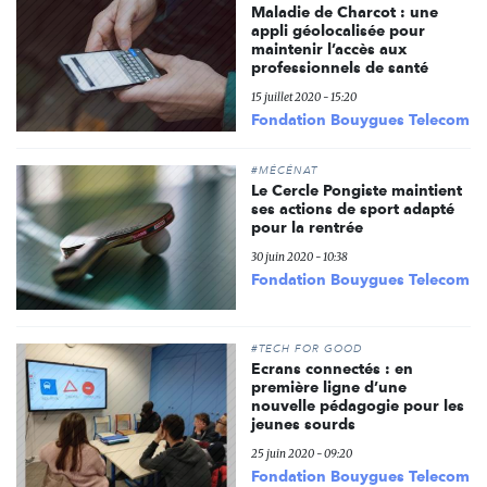
Maladie de Charcot : une
appli géolocalisée pour
maintenir l’accès aux
professionnels de santé
15 juillet 2020 - 15:20
Fondation Bouygues Telecom
#MÉCÉNAT
Le Cercle Pongiste maintient
ses actions de sport adapté
pour la rentrée
30 juin 2020 - 10:38
Fondation Bouygues Telecom
#TECH FOR GOOD
Ecrans connectés : en
première ligne d’une
nouvelle pédagogie pour les
jeunes sourds
25 juin 2020 - 09:20
Fondation Bouygues Telecom