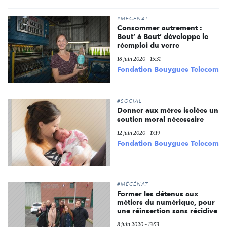
#MÉCÉNAT
Consommer autrement :
Bout’ à Bout’ développe le
réemploi du verre
18 juin 2020 - 15:31
Fondation Bouygues Telecom
#SOCIAL
Donner aux mères isolées un
soutien moral nécessaire
12 juin 2020 - 17:19
Fondation Bouygues Telecom
#MÉCÉNAT
Former les détenus aux
métiers du numérique, pour
une réinsertion sans récidive
8 juin 2020 - 13:53