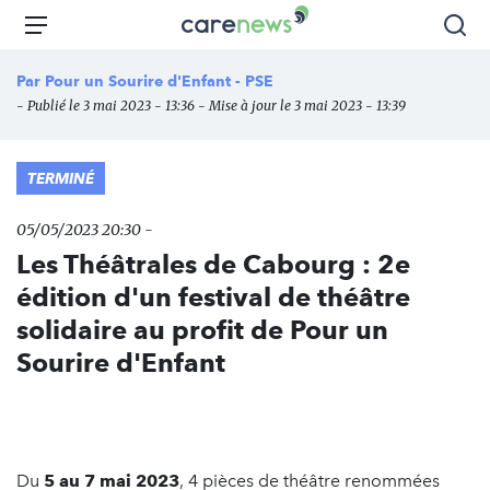
Aller
Carenews,
Menu
Rec
au
Le
contenu
média
Par
Pour un Sourire d'Enfant - PSE
principal
des
- Publié le 3 mai 2023 - 13:36 - Mise à jour le 3 mai 2023 - 13:39
acteurs
de
l'engagement
TERMINÉ
05/05/2023 20:30 -
Les Théâtrales de Cabourg : 2e
édition d'un festival de théâtre
solidaire au profit de Pour un
Sourire d'Enfant
Du
5 au 7 mai 2023
, 4 pièces de théâtre renommées