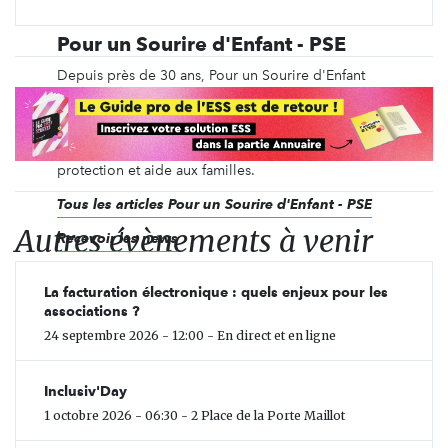
Pour un Sourire d'Enfant - PSE
Depuis près de 30 ans, Pour un Sourire d'Enfant
(PSE) agit en faveur des enfants les plus pauvres du
Cambodge pour les mener de la misère à un
métier, à travers 6 programmes : éducation /
scolarisation, formation à un métier, nutrition, soins,
protection et aide aux familles.
Tous les articles Pour un Sourire d'Enfant - PSE
Autres évènements à venir
Recevoir les news
La facturation électronique : quels enjeux pour les
associations ?
24 septembre 2026 - 12:00 - En direct et en ligne
Inclusiv'Day
1 octobre 2026 - 06:30 - 2 Place de la Porte Maillot