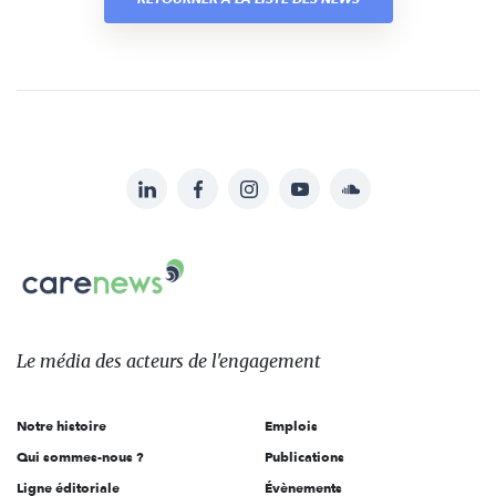
LinkedIn
Facebook
Instagram
YouTube
Soundcloud
Suivez-
nous
Carenews,
sur:
Le
média
des
Le média
des acteurs
de l'engagement
acteurs
de
Notre histoire
Emplois
l'engagement
Qui sommes-nous ?
Publications
Ligne éditoriale
Évènements