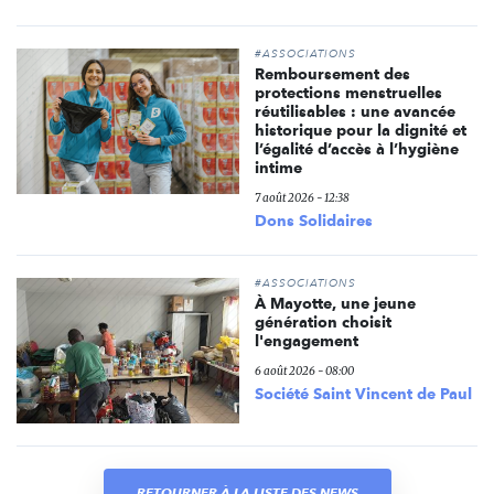
#ASSOCIATIONS
Remboursement des
protections menstruelles
réutilisables : une avancée
historique pour la dignité et
l’égalité d’accès à l’hygiène
intime
7 août 2026 - 12:38
Dons Solidaires
#ASSOCIATIONS
À Mayotte, une jeune
génération choisit
l'engagement
6 août 2026 - 08:00
Société Saint Vincent de Paul
RETOURNER À LA LISTE DES NEWS