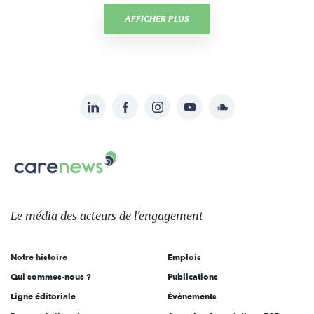
AFFICHER PLUS
LinkedIn
Facebook
Instagram
YouTube
Soundcloud
Suivez-
nous
Carenews,
sur:
Le
média
des
Le média
des acteurs
de l'engagement
acteurs
de
Notre histoire
Emplois
l'engagement
Qui sommes-nous ?
Publications
Ligne éditoriale
Évènements