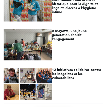
historique pour la dignité et
l’égalité d’accès à l’hygiène
intime
À Mayotte, une jeune
génération choisit
l'engagement
12 initiatives solidaires contre
les inégalités et les
vulnérabilités