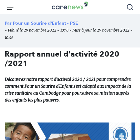
Aller
Carenews,
Menu
Rec
au
Le
contenu
média
Par
Pour un Sourire d'Enfant - PSE
principal
des
- Publié le 29 novembre 2022 - 10:43 - Mise à jour le 29 novembre 2022 -
acteurs
10:46
de
l'engagement
Rapport annuel d'activité 2020
/2021
Découvrez notre rapport d'activité 2020 / 2021 pour comprendre
comment Pour un Sourire d'Enfant s'est adapté aux impacts de la
crise sanitaire au Cambodge pour poursuivre sa mission auprès
des enfants les plus pauvres.