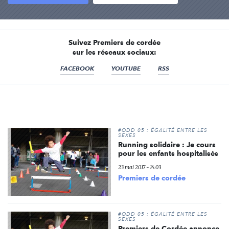
Suivez Premiers de cordée
sur les réseaux sociaux:
FACEBOOK
YOUTUBE
RSS
#ODD 05 : ÉGALITÉ ENTRE LES
SEXES
Running solidaire : Je cours
pour les enfants hospitalisés
23 mai 2017 - 14:03
Premiers de cordée
#ODD 05 : ÉGALITÉ ENTRE LES
SEXES
Premiers de Cordée annonce