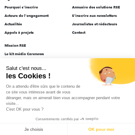
Pourquoi s'inscrire
Annuaire des solutions RSE
Acteurs de l'engagement
S'inscrire aux newsletters
Actualités
Journalistes et rédacteurs
Appels à projets
Contact
Mission RSE
Le kit média Carenews
Groupe AEF
Salut c'est nous...
AEF info
les Cookies !
Novethic
On a attendu d'être sûrs que le contenu de
PRODURABLE
ce site vous intéresse avant de vous
Inclusiv Day
déranger, mais on aimerait bien vous accompagner pendant votre
visite...
C'est OK pour vous ?
CGV
Données personnelles
Mentions légales
2025-2026 Tout droits réservés
Consentements certifiés par
Je choisis
OK pour moi