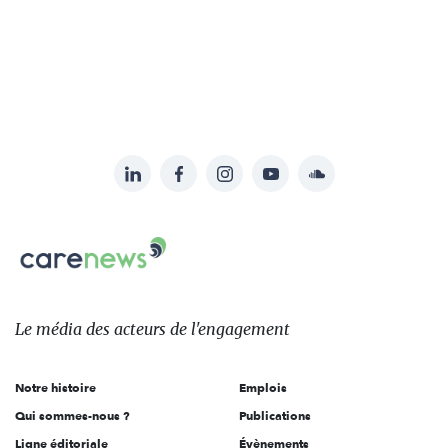
LinkedIn
Facebook
Instagram
YouTube
Soundcloud
Suivez-
nous
Carenews,
sur:
Le
média
des
Le média
des acteurs
de l'engagement
acteurs
de
Notre histoire
Emplois
l'engagement
Qui sommes-nous ?
Publications
Ligne éditoriale
Évènements