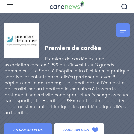
Aller
Carenews,
Menu
Rec
au
Le
contenu
média
principal
des
acteurs
de
Premiers de cordée
l'engagement
Premiers de cordée est une
association crée en 1999 qui s'investit sur 3 grands
domaines : - Le Sport à l'hôpital afin d'initier à la pratique
sportive les enfants hospitalisés (partenariat avec 8
hôpitaux en Ile de france); - Le Handisport à l'école afin
de sensibiliser au handicap les scolaires à travers la
pratique d'une activité handisport et un échange avec un
handisportif; - Le Handisport&Entreprise afin d'aborder
de façon stimulante et ludique, les problématiques liées
au handicap ...
EN SAVOIR PLUS
FAIRE UN DON