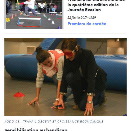
la quatrième edition de la
Journée Evasion
22 février 2017 - 13:29
Premiers de cordée
#ODD 08 : TRAVAIL DÉCENT ET CROISSANCE ÉCONOMIQUE
Sensibilisation au handicap