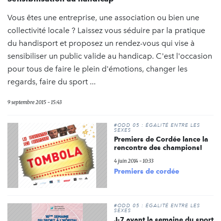
Vous êtes une entreprise, une association ou bien une
collectivité locale ? Laissez vous séduire par la pratique
du handisport et proposez un rendez-vous qui vise à
sensibiliser un public valide au handicap. C'est l'occasion
pour tous de faire le plein d'émotions, changer les
regards, faire du sport ...
9 septembre 2015 - 15:43
#ODD 05 : ÉGALITÉ ENTRE LES
SEXES
Premiers de Cordée lance la
rencontre des champions!
4 juin 2014 - 10:33
Premiers de cordée
#ODD 05 : ÉGALITÉ ENTRE LES
SEXES
J-7 avant la semaine du sport