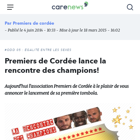
Aller
Carenews,
Menu
Rec
au
Le
contenu
média
Par
Premiers de cordée
principal
des
- Publié le 4 juin 2014 - 10:33 - Mise à jour le 18 mars 2015 - 16:02
acteurs
de
l'engagement
#ODD 05 : ÉGALITÉ ENTRE LES SEXES
Premiers de Cordée lance la
rencontre des champions!
Aujourd’hui l’association Premiers de Cordée à le plaisir de vous
annoncer le lancement de sa première tombola.