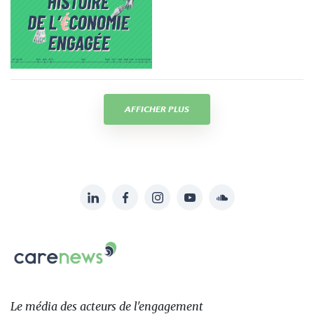
AFFICHER PLUS
LinkedIn
Facebook
Instagram
YouTube
Soundcloud
Suivez-
nous
Carenews,
sur:
Le
média
des
Le média
des acteurs
de l'engagement