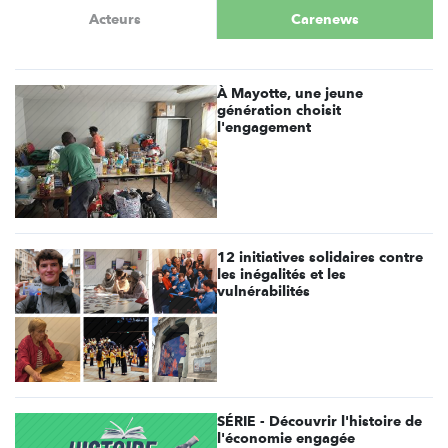
Acteurs
Carenews
À Mayotte, une jeune
génération choisit
l'engagement
12 initiatives solidaires contre
les inégalités et les
vulnérabilités
SÉRIE - Découvrir l'histoire de
l'économie engagée