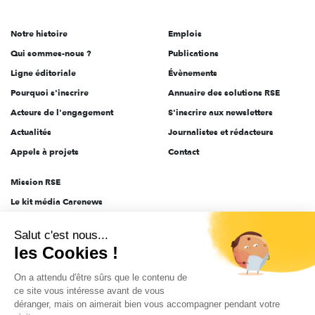
acteurs
de
Notre histoire
Emplois
l'engagement
Qui sommes-nous ?
Publications
Ligne éditoriale
Évènements
Pourquoi s'inscrire
Annuaire des solutions RSE
Acteurs de l'engagement
S'inscrire aux newsletters
Actualités
Journalistes et rédacteurs
Appels à projets
Contact
Mission RSE
Le kit média Carenews
Groupe AEF
Salut c'est nous...
AEF info
les Cookies !
Novethic
On a attendu d'être sûrs que le contenu de
PRODURABLE
ce site vous intéresse avant de vous
Inclusiv Day
déranger, mais on aimerait bien vous accompagner pendant votre