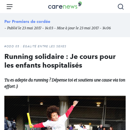
Aller
Carenews,
Menu
Rec
au
Le
contenu
média
Par
Premiers de cordée
principal
des
- Publié le 23 mai 2017 - 14:03 - Mise à jour le 23 mai 2017 - 14:06
acteurs
de
l'engagement
#ODD 05 : ÉGALITÉ ENTRE LES SEXES
Running solidaire : Je cours pour
les enfants hospitalisés
Tu es adepte du running ? Dépense toi et soutiens une cause via ton
effort :)