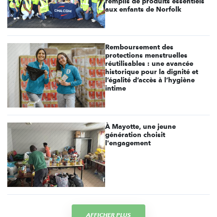
remplis de produits essentiels
aux enfants de Norfolk
Remboursement des
protections menstruelles
réutilisables : une avancée
historique pour la dignité et
l’égalité d’accès à l’hygiène
intime
À Mayotte, une jeune
génération choisit
l'engagement
AFFICHER PLUS