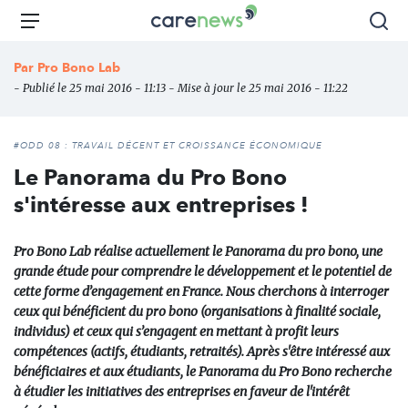
Aller
Carenews,
Menu
Rec
au
Le
contenu
média
Par
Pro Bono Lab
principal
des
- Publié le 25 mai 2016 - 11:13 - Mise à jour le 25 mai 2016 - 11:22
acteurs
de
l'engagement
#ODD 08 : TRAVAIL DÉCENT ET CROISSANCE ÉCONOMIQUE
Le Panorama du Pro Bono
s'intéresse aux entreprises !
Pro Bono Lab réalise actuellement le Panorama du pro bono, une
grande étude pour comprendre le développement et le potentiel de
cette forme d’engagement en France. Nous cherchons à interroger
ceux qui bénéficient du pro bono (organisations à finalité sociale,
individus) et ceux qui s’engagent en mettant à profit leurs
compétences (actifs, étudiants, retraités). Après s'être intéressé aux
bénéficiaires et aux étudiants, le Panorama du Pro Bono recherche
à étudier les initiatives des entreprises en faveur de l'intérêt