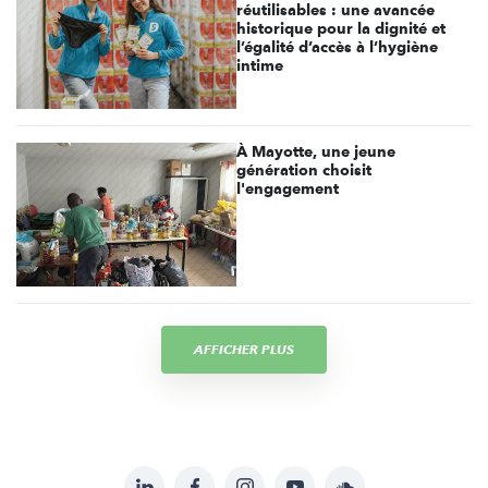
réutilisables : une avancée
historique pour la dignité et
l’égalité d’accès à l’hygiène
intime
À Mayotte, une jeune
génération choisit
l'engagement
AFFICHER PLUS
LinkedIn
Facebook
Instagram
YouTube
Soundcloud