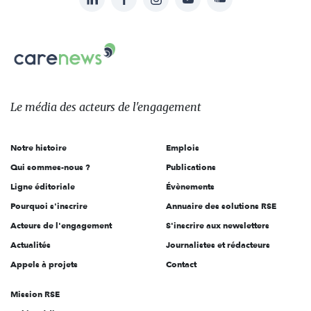
Suivez-
nous
Carenews,
sur:
Le
média
des
Le média
des acteurs
de l'engagement
acteurs
de
Notre histoire
Emplois
l'engagement
Qui sommes-nous ?
Publications
Ligne éditoriale
Évènements
Pourquoi s'inscrire
Annuaire des solutions RSE
Acteurs de l'engagement
S'inscrire aux newsletters
Actualités
Journalistes et rédacteurs
Appels à projets
Contact
Mission RSE