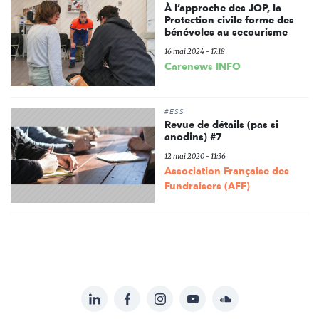
À l’approche des JOP, la
Protection civile forme des
bénévoles au secourisme
16 mai 2024 - 17:18
Carenews INFO
#ESS
Revue de détails (pas si
anodins) #7
12 mai 2020 - 11:36
Association Française des
Fundraisers (AFF)
LinkedIn
Facebook
Instagram
YouTube
Soundcloud
Suivez-