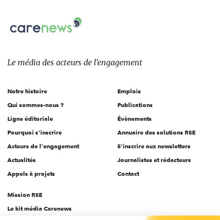
nous
Carenews,
sur:
Le
média
des
Le média
des acteurs
de l'engagement
acteurs
de
Notre histoire
Emplois
l'engagement
Qui sommes-nous ?
Publications
Ligne éditoriale
Évènements
Pourquoi s'inscrire
Annuaire des solutions RSE
Acteurs de l'engagement
S'inscrire aux newsletters
Actualités
Journalistes et rédacteurs
Appels à projets
Contact
Mission RSE
Le kit média Carenews