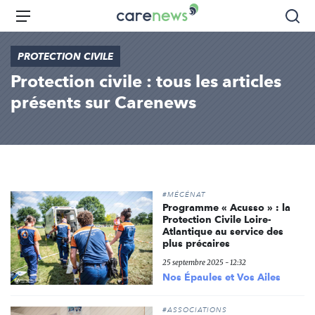
Aller
Carenews,
Menu
Rec
au
Le
contenu
média
PROTECTION CIVILE
principal
des
Protection civile : tous les articles
acteurs
de
présents sur Carenews
l'engagement
#MÉCÉNAT
Programme « Acusso » : la
Protection Civile Loire-
Atlantique au service des
plus précaires
25 septembre 2025 - 12:32
Nos Épaules et Vos Ailes
#ASSOCIATIONS