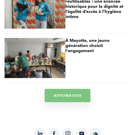
réutilisables : une avancée
historique pour la dignité et
l’égalité d’accès à l’hygiène
intime
À Mayotte, une jeune
génération choisit
l'engagement
AFFICHER PLUS
LinkedIn
Facebook
Instagram
YouTube
Soundcloud
Suivez-