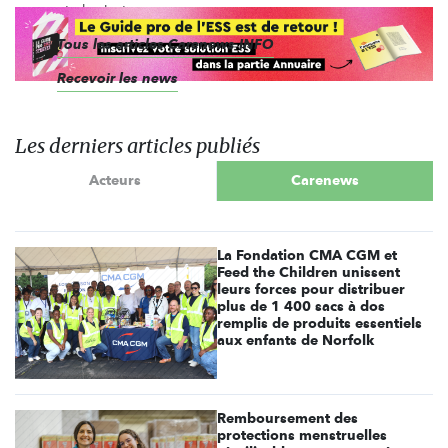
et plus juste.
Tous les articles Carenews INFO
Recevoir les news
Les derniers articles publiés
Acteurs
Carenews
La Fondation CMA CGM et
Feed the Children unissent
leurs forces pour distribuer
plus de 1 400 sacs à dos
remplis de produits essentiels
aux enfants de Norfolk
Remboursement des
protections menstruelles