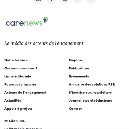
nous
Carenews,
sur:
Le
média
des
Le média
des acteurs
de l'engagement
acteurs
de
Notre histoire
Emplois
l'engagement
Qui sommes-nous ?
Publications
Ligne éditoriale
Évènements
Pourquoi s'inscrire
Annuaire des solutions RSE
Acteurs de l'engagement
S'inscrire aux newsletters
Actualités
Journalistes et rédacteurs
Appels à projets
Contact
Mission RSE
Le kit média Carenews