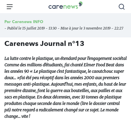
Aller
Carenews,
Menu
Rec
au
Le
contenu
média
Par
Carenews INFO
principal
des
- Publié le 15 juillet 2019 - 13:30 - Mise à jour le 3 novembre 2019 - 22:27
acteurs
de
Carenews Journal n°13
l'engagement
La lutte contre le plastique, un étendard pour l'engagement sociétal
Comme des millions d'étudiants, j'ai chanté Elmer Food Beat dans
les années 90 « Le plastique c'est fantastique, le caoutchouc super
doux... »J'ai été peu réceptif dans les années 2000 aux premiers
messages anti-plastique. Aujourd'hui, mes enfants, du haut de leur
première dizaine, font la guerre aux bouteilles, aux pailles et aux
sacs en plastique. En deux décennies, avec 10 tonnes de plastique
produites chaque seconde dans le monde (lire le dossier central
p.6) notre regard a radicalement changé sur ce sujet. Le monde
change... vite !