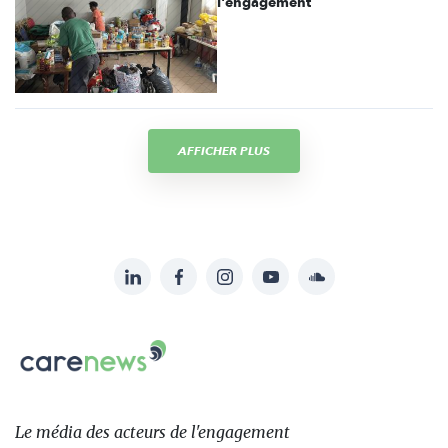
l'engagement
AFFICHER PLUS
LinkedIn
Facebook
Instagram
YouTube
Soundcloud
Suivez-
nous
Carenews,
sur:
Le
média
des
Le média
des acteurs
de l'engagement
acteurs