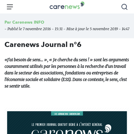
Aller
Carenews,
Menu
Rec
au
Le
contenu
média
Par
Carenews INFO
principal
des
- Publié le 7 novembre 2016 - 15:31 - Mise à jour le 5 novembre 2019 - 14:47
acteurs
de
Carenews Journal n°6
l'engagement
«J’ai besoin de sens... », « Je cherche du sens ! » sont les arguments
couramment utilisés par les personnes à la recherche d’un travail
dans le secteur des associations, fondations ou entreprises de
l’économie sociale et solidaire (ESS). Dans ce contexte, le sens, c'est
se sentir utile.