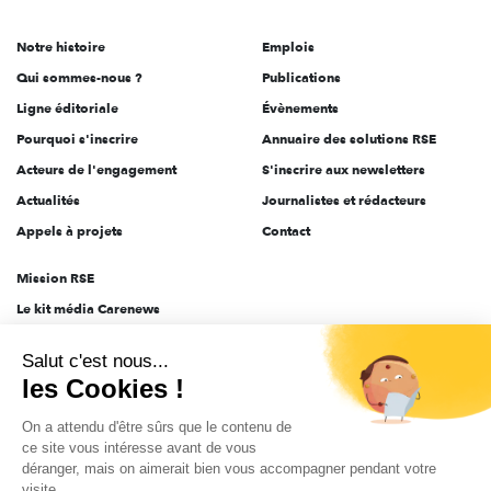
de
Notre histoire
Emplois
l'engagement
Qui sommes-nous ?
Publications
Ligne éditoriale
Évènements
Pourquoi s'inscrire
Annuaire des solutions RSE
Acteurs de l'engagement
S'inscrire aux newsletters
Actualités
Journalistes et rédacteurs
Appels à projets
Contact
Mission RSE
Le kit média Carenews
Groupe AEF
Salut c'est nous...
AEF info
les Cookies !
Novethic
On a attendu d'être sûrs que le contenu de
PRODURABLE
ce site vous intéresse avant de vous
Inclusiv Day
déranger, mais on aimerait bien vous accompagner pendant votre
visite...