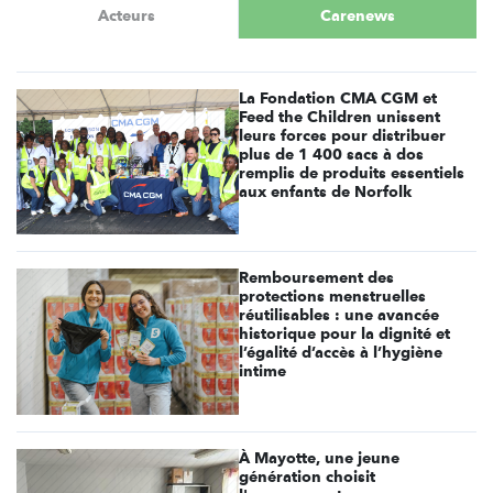
Acteurs
Carenews
La Fondation CMA CGM et
Feed the Children unissent
leurs forces pour distribuer
plus de 1 400 sacs à dos
remplis de produits essentiels
aux enfants de Norfolk
Remboursement des
protections menstruelles
réutilisables : une avancée
historique pour la dignité et
l’égalité d’accès à l’hygiène
intime
À Mayotte, une jeune
génération choisit