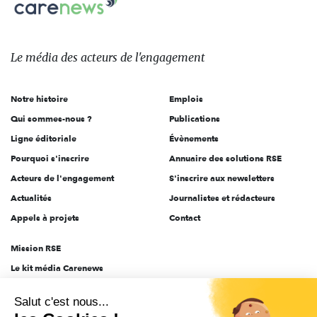
Carenews,
sur:
Le
média
des
Le média
des acteurs
de l'engagement
acteurs
de
Notre histoire
Emplois
l'engagement
Qui sommes-nous ?
Publications
Ligne éditoriale
Évènements
Pourquoi s'inscrire
Annuaire des solutions RSE
Acteurs de l'engagement
S'inscrire aux newsletters
Actualités
Journalistes et rédacteurs
Appels à projets
Contact
Mission RSE
Le kit média Carenews
Groupe AEF
Salut c'est nous...
AEF info