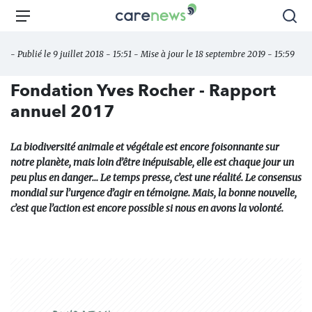
Aller
Carenews,
Menu
Rec
au
Le
contenu
média
- Publié le 9 juillet 2018 - 15:51 - Mise à jour le 18 septembre 2019 - 15:59
principal
des
acteurs
Fondation Yves Rocher - Rapport
de
annuel 2017
l'engagement
La biodiversité animale et végétale est encore foisonnante sur
notre planète, mais loin d’être inépuisable, elle est chaque jour un
peu plus en danger... Le temps presse, c’est une réalité. Le consensus
mondial sur l’urgence d’agir en témoigne. Mais, la bonne nouvelle,
c’est que l’action est encore possible si nous en avons la volonté.