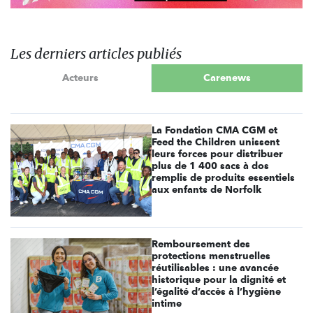
Les derniers articles publiés
Acteurs
Carenews
La Fondation CMA CGM et
Feed the Children unissent
leurs forces pour distribuer
plus de 1 400 sacs à dos
remplis de produits essentiels
aux enfants de Norfolk
Remboursement des
protections menstruelles
réutilisables : une avancée
historique pour la dignité et
l’égalité d’accès à l’hygiène
intime