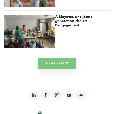
À Mayotte, une jeune
génération choisit
l'engagement
AFFICHER PLUS
LinkedIn
Facebook
Instagram
YouTube
Soundcloud
Suivez-
nous