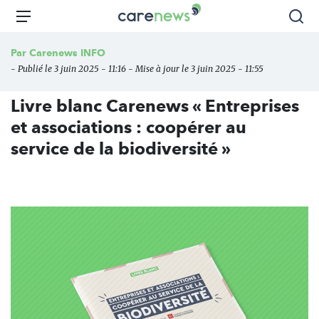
Aller
Carenews,
Menu
Rec
au
Le
contenu
média
Par
Carenews INFO
principal
des
- Publié le 3 juin 2025 - 11:16 - Mise à jour le 3 juin 2025 - 11:55
acteurs
de
Livre blanc Carenews « Entreprises
l'engagement
et associations : coopérer au
service de la biodiversité »