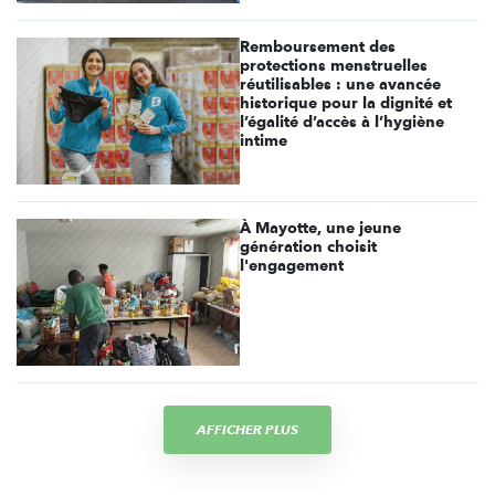
Remboursement des
protections menstruelles
réutilisables : une avancée
historique pour la dignité et
l’égalité d’accès à l’hygiène
intime
À Mayotte, une jeune
génération choisit
l'engagement
AFFICHER PLUS