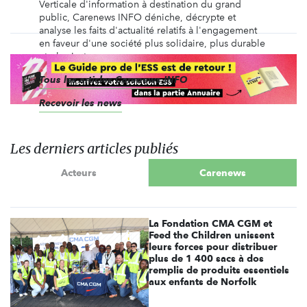
Verticale d'information à destination du grand
public, Carenews INFO déniche, décrypte et
analyse les faits d'actualité relatifs à l'engagement
en faveur d'une société plus solidaire, plus durable
et plus juste.
Tous les articles Carenews INFO
Recevoir les news
Les derniers articles publiés
Acteurs
Carenews
La Fondation CMA CGM et
Feed the Children unissent
leurs forces pour distribuer
plus de 1 400 sacs à dos
remplis de produits essentiels
aux enfants de Norfolk