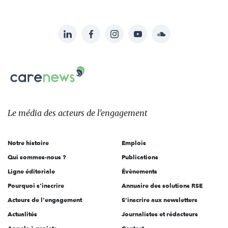
LinkedIn
Facebook
Instagram
YouTube
Soundcloud
Suivez-
nous
Carenews,
sur:
Le
média
des
Le média
des acteurs
de l'engagement
acteurs
de
Notre histoire
Emplois
l'engagement
Qui sommes-nous ?
Publications
Ligne éditoriale
Évènements
Pourquoi s'inscrire
Annuaire des solutions RSE
Acteurs de l'engagement
S'inscrire aux newsletters
Actualités
Journalistes et rédacteurs