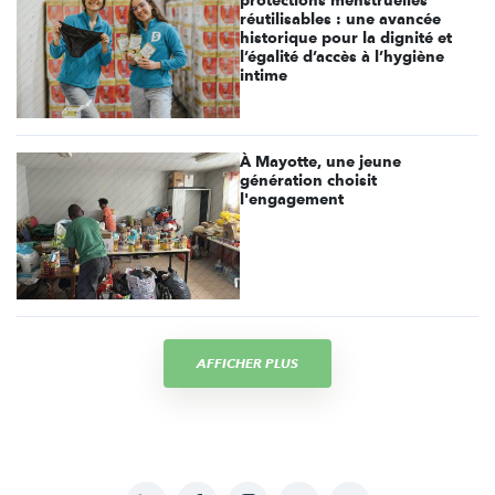
réutilisables : une avancée
historique pour la dignité et
l’égalité d’accès à l’hygiène
intime
À Mayotte, une jeune
génération choisit
l'engagement
AFFICHER PLUS
LinkedIn
Facebook
Instagram
YouTube
Soundcloud