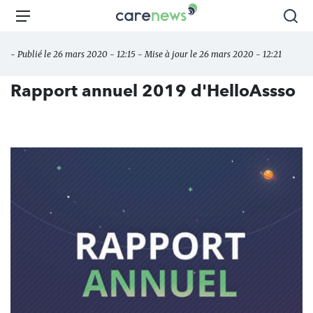
Aller
Carenews,
Menu
Rec
au
Le
contenu
média
- Publié le 26 mars 2020 - 12:15 - Mise à jour le 26 mars 2020 - 12:21
principal
des
acteurs
Rapport annuel 2019 d'HelloAssso
de
l'engagement