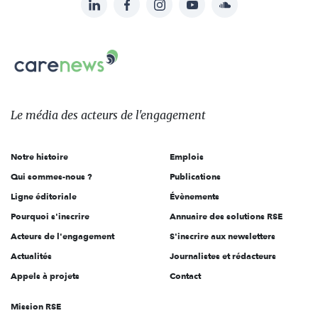
Suivez-
nous
Carenews,
sur:
Le
média
des
Le média
des acteurs
de l'engagement
acteurs
de
Notre histoire
Emplois
l'engagement
Qui sommes-nous ?
Publications
Ligne éditoriale
Évènements
Pourquoi s'inscrire
Annuaire des solutions RSE
Acteurs de l'engagement
S'inscrire aux newsletters
Actualités
Journalistes et rédacteurs
Appels à projets
Contact
Mission RSE