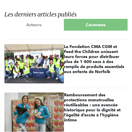
Les derniers articles publiés
Acteurs
Carenews
La Fondation CMA CGM et
Feed the Children unissent
leurs forces pour distribuer
plus de 1 400 sacs à dos
remplis de produits essentiels
aux enfants de Norfolk
Remboursement des
protections menstruelles
réutilisables : une avancée
historique pour la dignité et
l’égalité d’accès à l’hygiène
intime