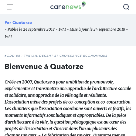
Aller
Carenews,
Menu
Rec
au
Le
contenu
média
Par
Quatorze
principal
des
- Publié le 24 septembre 2018 - 14:41 - Mise à jour le 24 septembre 2018 -
acteurs
14:41
de
l'engagement
#ODD 08 : TRAVAIL DÉCENT ET CROISSANCE ÉCONOMIQUE
Bienvenue à Quatorze
Créée en 2007, Quatorze a pour ambition de promouvoir,
expérimenter et transmettre une approche de l’architecture sociale
et solidaire, une approche de la ville agile et résiliente.
L’association mène des projets de co-conception et co-construction
Les chantiers que l’association coordonne sont ouverts et festifs, les
moments informatifs sont ludiques et appropriables. De la pièce
d’architecture à la ville, la question pédagogique est au cœur des
projets de l’association et s’inscrit dans l’un ou plusieurs des
champs suivants :- La fabrication des savoirs : Quatorze met en