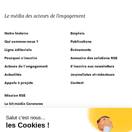
média
des
Le média
des acteurs
de l'engagement
acteurs
de
Notre histoire
Emplois
l'engagement
Qui sommes-nous ?
Publications
Ligne éditoriale
Évènements
Pourquoi s'inscrire
Annuaire des solutions RSE
Acteurs de l'engagement
S'inscrire aux newsletters
Actualités
Journalistes et rédacteurs
Appels à projets
Contact
Mission RSE
Le kit média Carenews
Groupe AEF
Salut c'est nous...
AEF info
les Cookies !
Novethic