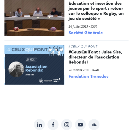
Éducation et insertion des
jeunes par le sport : retour
sur le colloque « Rugby, un
jeu de société »
26 juillet 2023 - 10:34
Société Générale
#CEUX QUI FONT
#CeuxQuiFont : Jules Sire,
directeur de l’association
Rebonds!
20 janvier 2021 - 14:40
Fondation Transdev
LinkedIn
Facebook
Instagram
YouTube
Soundcloud
Suivez-