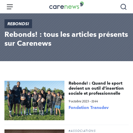
Aller
Carenews,
Menu
Rec
au
Le
contenu
média
REBONDS!
principal
des
Rebonds! : tous les articles présents
acteurs
de
sur Carenews
l'engagement
Rebonds! : Quand le sport
devient un outil d’insertion
sociale et professionnelle
9 octobre 2023 - 11:44
Fondation Transdev
#ASSOCIATIONS