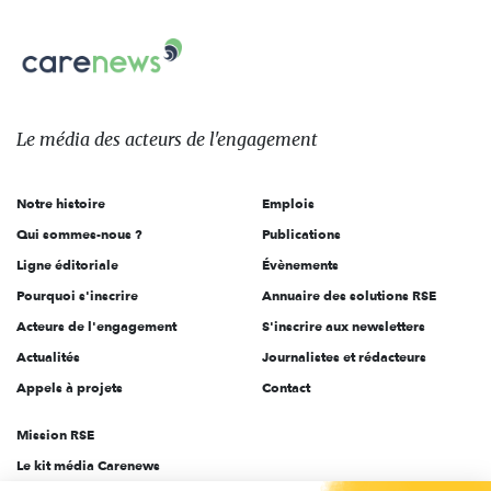
nous
Carenews,
sur:
Le
média
des
Le média
des acteurs
de l'engagement
acteurs
de
Notre histoire
Emplois
l'engagement
Qui sommes-nous ?
Publications
Ligne éditoriale
Évènements
Pourquoi s'inscrire
Annuaire des solutions RSE
Acteurs de l'engagement
S'inscrire aux newsletters
Actualités
Journalistes et rédacteurs
Appels à projets
Contact
Mission RSE
Le kit média Carenews