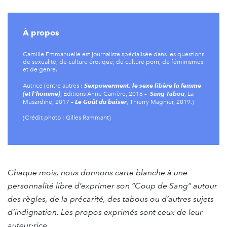
À propos
Camille Emmanuelle est journaliste spécialisée dans les questions
de sexualité, de culture érotique, de culture porn, de féminismes
et de genre.
Sexpowerment, le sexe libère la femme
Autrice (entre autres :
(et l’homme)
Sang Tabou
, Editions Anne Carrière, 2016 –
, La
Le Goût du baiser
Musardine, 2017 –
, Thierry Magnier, 2019.)
(Crédit photo : Gilles Rammant)
Chaque mois, nous donnons carte blanche à une
personnalité libre d’exprimer son “Coup de Sang” autour
des règles, de la précarité, des tabous ou d’autres sujets
d’indignation. Les propos exprimés sont ceux de leur
auteur·rice.