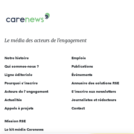
nous
Carenews,
sur:
Le
média
des
Le média
des acteurs
de l'engagement
acteurs
de
Notre histoire
Emplois
l'engagement
Qui sommes-nous ?
Publications
Ligne éditoriale
Évènements
Pourquoi s'inscrire
Annuaire des solutions RSE
Acteurs de l'engagement
S'inscrire aux newsletters
Actualités
Journalistes et rédacteurs
Appels à projets
Contact
Mission RSE
Le kit média Carenews