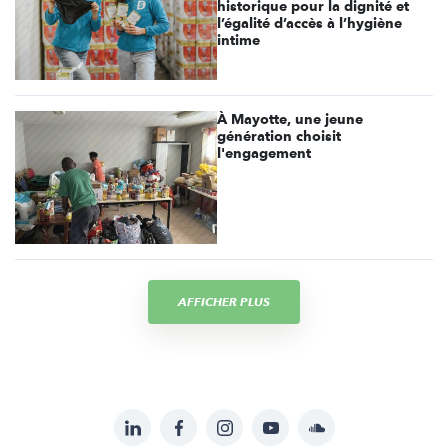
historique pour la dignité et
l’égalité d’accès à l’hygiène
intime
À Mayotte, une jeune
génération choisit
l'engagement
AFFICHER PLUS
LinkedIn
Facebook
Instagram
YouTube
Soundcloud
Suivez-