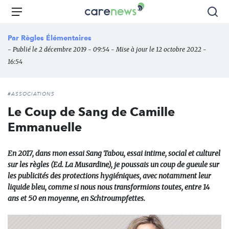
Aller
Carenews,
Menu
Rec
au
Le
contenu
média
Par
Règles Élémentaires
principal
des
- Publié le 2 décembre 2019 - 09:54 - Mise à jour le 12 octobre 2022 -
acteurs
16:54
de
l'engagement
#ASSOCIATIONS
Le Coup de Sang de Camille
Emmanuelle
En 2017, dans mon essai Sang Tabou, essai intime, social et culturel
sur les règles (Ed. La Musardine), je poussais un coup de gueule sur
les publicités des protections hygiéniques, avec notamment leur
liquide bleu, comme si nous nous transformions toutes, entre 14
ans et 50 en moyenne, en Schtroumpfettes.