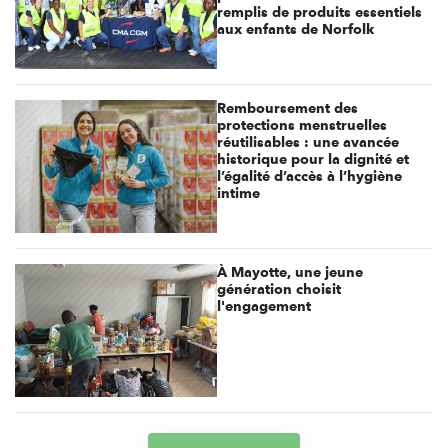
remplis de produits essentiels
aux enfants de Norfolk
Remboursement des
protections menstruelles
réutilisables : une avancée
historique pour la dignité et
l’égalité d’accès à l’hygiène
intime
À Mayotte, une jeune
génération choisit
l'engagement