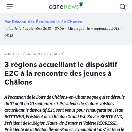
Aller
Carenews,
Menu
Rec
au
Le
contenu
média
Par
Réseau des Écoles de la 2e Chance
principal
des
- Publié le 4 septembre 2018 - 07:56 - Mise à jour le 4 septembre 2018 -
acteurs
08:12
de
l'engagement
#ODD 04 : ÉDUCATION DE QUALITÉ
3 régions accueillant le dispositif
E2C à la rencontre des jeunes à
Châlons
À l’occasion de la Foire de Châlons-en-Champagne qui se déroule
du 31 août au 10 septembre, 3 Présidents de régions voisines
accueillant le dispositif E2C sont venus pour l’inauguration : Jean
ROTTNER, Président de la Région Grand Est, Xavier BERTRAND,
Président de la Région Hauts-de-France et Valérie PÉCRESSE,
Présidente de la Région Île-de-France. L’inauguration s’est tenu le