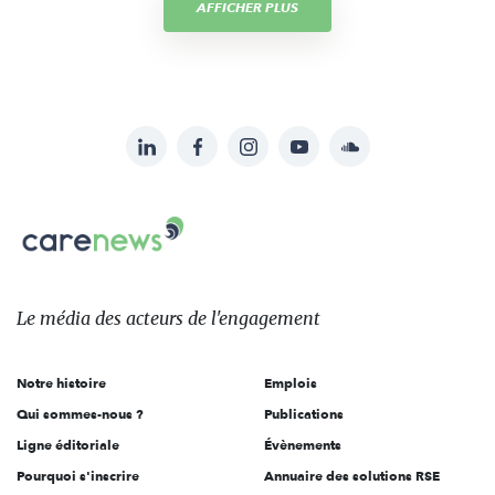
AFFICHER PLUS
LinkedIn
Facebook
Instagram
YouTube
Soundcloud
Suivez-
nous
Carenews,
sur:
Le
média
des
Le média
des acteurs
de l'engagement
acteurs
de
Notre histoire
Emplois
l'engagement
Qui sommes-nous ?
Publications
Ligne éditoriale
Évènements
Pourquoi s'inscrire
Annuaire des solutions RSE