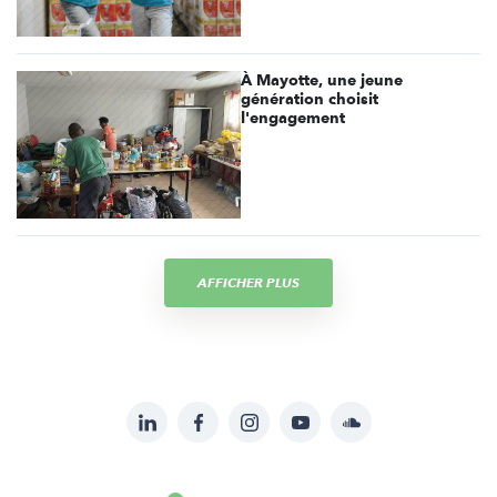
À Mayotte, une jeune
génération choisit
l'engagement
AFFICHER PLUS
LinkedIn
Facebook
Instagram
YouTube
Soundcloud
Suivez-
nous