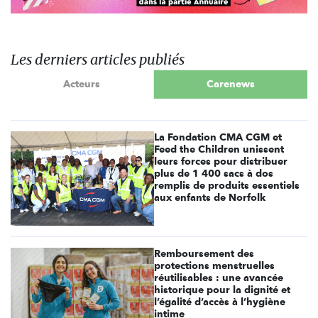
Les derniers articles publiés
Acteurs
Carenews
La Fondation CMA CGM et
Feed the Children unissent
leurs forces pour distribuer
plus de 1 400 sacs à dos
remplis de produits essentiels
aux enfants de Norfolk
Remboursement des
protections menstruelles
réutilisables : une avancée
historique pour la dignité et
l’égalité d’accès à l’hygiène
intime