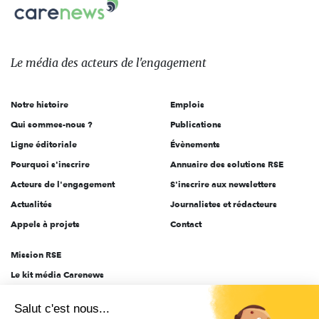
Carenews,
sur:
Le
média
des
Le média
des acteurs
de l'engagement
acteurs
de
Notre histoire
Emplois
l'engagement
Qui sommes-nous ?
Publications
Ligne éditoriale
Évènements
Pourquoi s'inscrire
Annuaire des solutions RSE
Acteurs de l'engagement
S'inscrire aux newsletters
Actualités
Journalistes et rédacteurs
Appels à projets
Contact
Mission RSE
Le kit média Carenews
Groupe AEF
Salut c'est nous...
AEF info