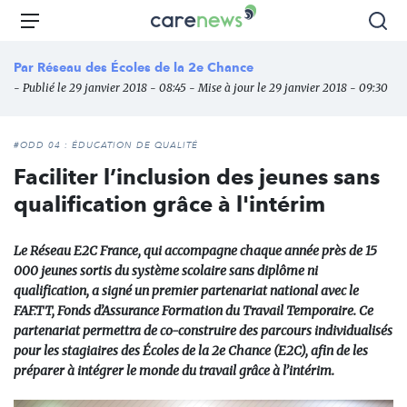
Aller
Carenews,
Menu
Rec
au
Le
contenu
média
Par
Réseau des Écoles de la 2e Chance
principal
des
- Publié le 29 janvier 2018 - 08:45 - Mise à jour le 29 janvier 2018 - 09:30
acteurs
de
l'engagement
#ODD 04 : ÉDUCATION DE QUALITÉ
Faciliter l’inclusion des jeunes sans
qualification grâce à l'intérim
Le Réseau E2C France, qui accompagne chaque année près de 15
000 jeunes sortis du système scolaire sans diplôme ni
qualification, a signé un premier partenariat national avec le
FAF.TT, Fonds d’Assurance Formation du Travail Temporaire. Ce
partenariat permettra de co-construire des parcours individualisés
pour les stagiaires des Écoles de la 2e Chance (E2C), afin de les
préparer à intégrer le monde du travail grâce à l’intérim.