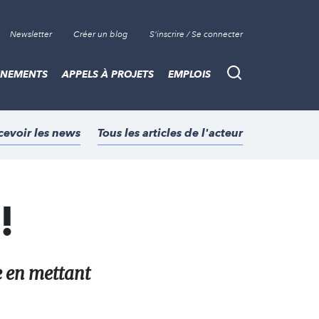
Newsletter
Créer un blog
S'inscrire / Se connecter
ÈNEMENTS
APPELS À PROJETS
EMPLOIS
Recherche
cevoir les news
Tous les articles de l'acteur
!
e en mettant