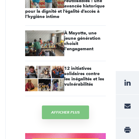
réutilisables : une
avancée historique
pour la dignité et l’égalité d’accès à
l’hygiène intime
À Mayotte, une
jeune génération
choisit
l'engagement
12 initiatives
solidaires contre
les inégalités et les
vulnérabilités
AFFICHER PLUS