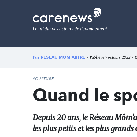
Aller
au
Carenews,
contenu
Le
principal
média
des
acteurs
de
l'engagement
Par
RÉSEAU MOM'ARTRE
- Publié le 7 octobre 2022 - 1
#CULTURE
Quand le spor
Depuis 20 ans, le Réseau Môm’art
les plus petits et les plus grands 