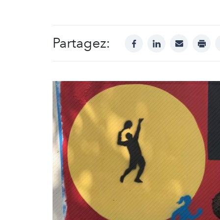
Partagez:
facebook
linkedin
mail
print