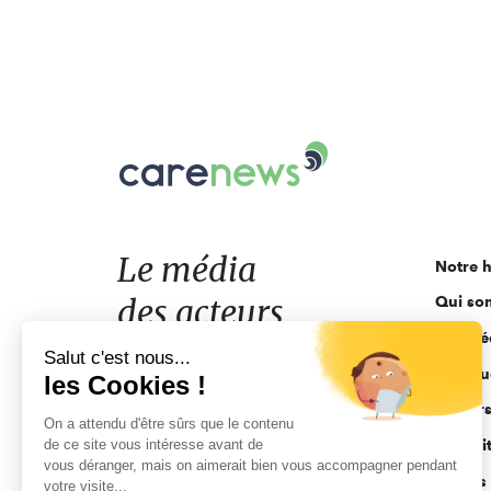
Carenews,
Le
média
des
acteurs
Le média
Notre h
de
des acteurs
Qui so
l'engagement
Ligne é
de l'engagement
Salut c'est nous...
Pourquo
les Cookies !
Acteur
On a attendu d'être sûrs que le contenu
de ce site vous intéresse avant de
Actuali
vous déranger, mais on aimerait bien vous accompagner pendant
Appels 
votre visite...