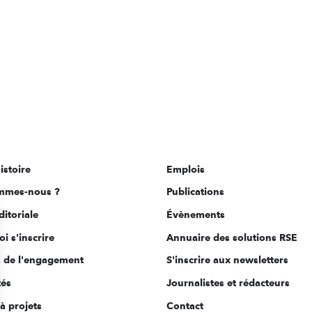
istoire
Emplois
mmes-nous ?
Publications
ditoriale
Évènements
i s'inscrire
Annuaire des solutions RSE
s de l'engagement
S'inscrire aux newsletters
tés
Journalistes et rédacteurs
à projets
Contact