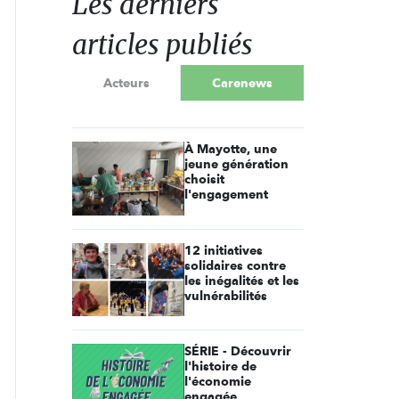
Les derniers
articles publiés
Acteurs
Carenews
À Mayotte, une
jeune génération
choisit
l'engagement
12 initiatives
solidaires contre
les inégalités et les
vulnérabilités
SÉRIE - Découvrir
l'histoire de
l'économie
engagée