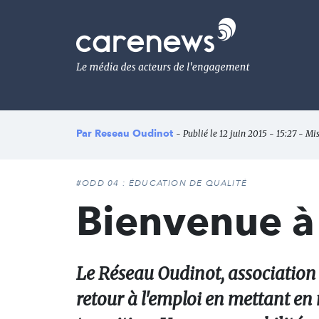
Aller
au
Carenews,
contenu
Le
principal
média
des
acteurs
de
l'engagement
Par
Reseau Oudinot
- Publié le 12 juin 2015 - 15:27 - Mis
#ODD 04 : ÉDUCATION DE QUALITÉ
Bienvenue à
Le Réseau Oudinot, association d
retour à l'emploi en mettant e