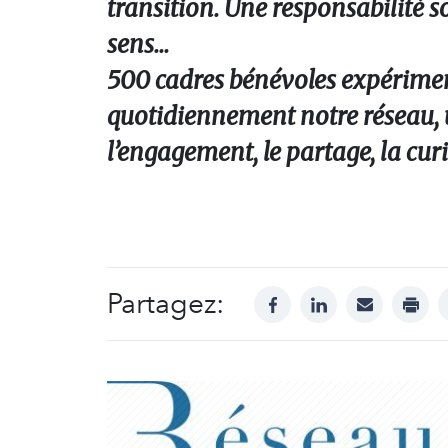
transition. Une responsabilité s
sens...
500 cadres bénévoles expérimen
quotidiennement notre réseau, un
l’engagement, le partage, la curio
Partagez:
facebook
linkedin
mail
print