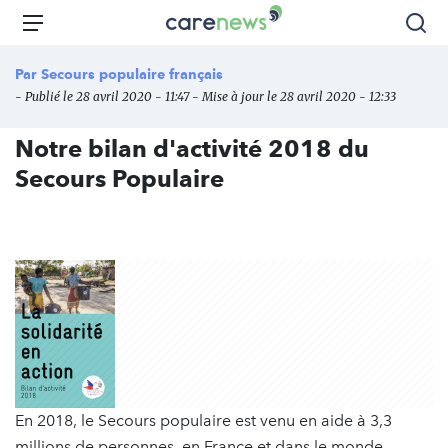
Aller
Carenews,
Menu
Rec
au
Le
contenu
média
Par
Secours populaire français
principal
des
- Publié le 28 avril 2020 - 11:47 - Mise à jour le 28 avril 2020 - 12:33
acteurs
de
Notre bilan d'activité 2018 du
l'engagement
Secours Populaire
En 2018, le Secours populaire est venu en aide à 3,3
millions de personnes, en France et dans le monde.