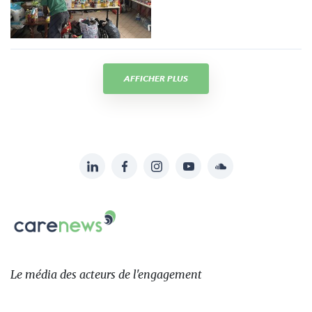
AFFICHER PLUS
LinkedIn
Facebook
Instagram
YouTube
Soundcloud
Suivez-
nous
Carenews,
sur:
Le
média
des
Le média
des acteurs
de l'engagement
acteurs
de