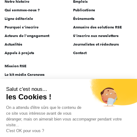
Notre histoire
Emplois
l'engagement
Qui sommes-nous ?
Publications
Ligne éditoriale
Évènements
Pourquoi s'inscrire
Annuaire des solutions RSE
Acteurs de l'engagement
S'inscrire aux newsletters
Actualités
Journalistes et rédacteurs
Appels à projets
Contact
Mission RSE
Le kit média Carenews
Groupe AEF
Salut c'est nous...
AEF info
les Cookies !
Novethic
On a attendu d'être sûrs que le contenu de
PRODURABLE
ce site vous intéresse avant de vous
Inclusiv Day
déranger, mais on aimerait bien vous accompagner pendant votre
visite...
C'est OK pour vous ?