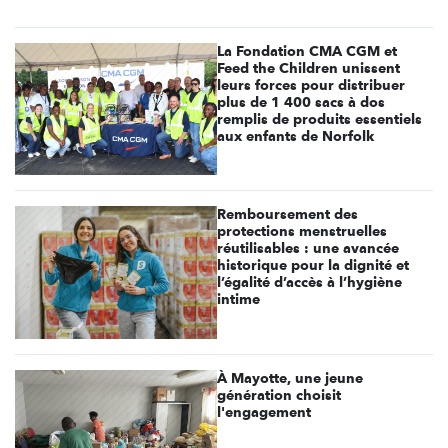
La Fondation CMA CGM et
Feed the Children unissent
leurs forces pour distribuer
plus de 1 400 sacs à dos
remplis de produits essentiels
aux enfants de Norfolk
Remboursement des
protections menstruelles
réutilisables : une avancée
historique pour la dignité et
l’égalité d’accès à l’hygiène
intime
À Mayotte, une jeune
génération choisit
l'engagement