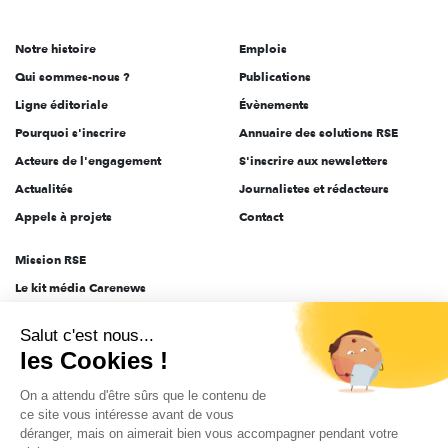
acteurs
de
Notre histoire
Emplois
l'engagement
Qui sommes-nous ?
Publications
Ligne éditoriale
Évènements
Pourquoi s'inscrire
Annuaire des solutions RSE
Acteurs de l'engagement
S'inscrire aux newsletters
Actualités
Journalistes et rédacteurs
Appels à projets
Contact
Mission RSE
Le kit média Carenews
Groupe AEF
Salut c'est nous...
AEF info
les Cookies !
Novethic
On a attendu d'être sûrs que le contenu de
PRODURABLE
ce site vous intéresse avant de vous
Inclusiv Day
déranger, mais on aimerait bien vous accompagner pendant votre