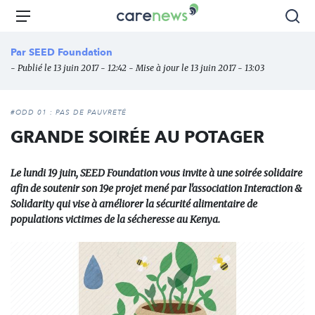
Aller
Carenews,
Menu
Rec
au
Le
contenu
média
Par
SEED Foundation
principal
des
- Publié le 13 juin 2017 - 12:42 - Mise à jour le 13 juin 2017 - 13:03
acteurs
de
l'engagement
#ODD 01 : PAS DE PAUVRETÉ
GRANDE SOIRÉE AU POTAGER
Le lundi 19 juin, SEED Foundation vous invite à une soirée solidaire
afin de soutenir son 19e projet mené par l'association Interaction &
Solidarity qui vise à améliorer la sécurité alimentaire de
populations victimes de la sécheresse au Kenya.