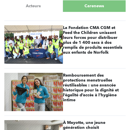
Acteurs
Carenews
La Fondation CMA CGM et
Feed the Children unissent
leurs forces pour distribuer
plus de 1 400 sacs à dos
remplis de produits essentiels
aux enfants de Norfolk
Remboursement des
protections menstruelles
réutilisables : une avancée
historique pour la dignité et
l’égalité d’accès à l’hygiène
intime
À Mayotte, une jeune
génération choisit