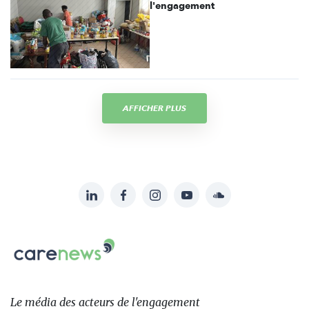
l'engagement
AFFICHER PLUS
LinkedIn
Facebook
Instagram
YouTube
Soundcloud
Suivez-
nous
Carenews,
sur:
Le
média
des
Le média
des acteurs
de l'engagement