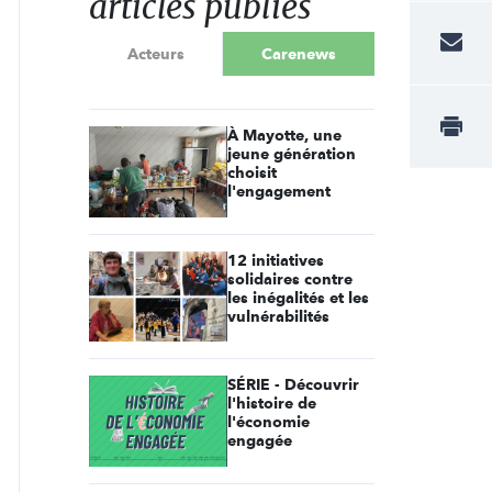
articles publiés
Acteurs
Carenews
À Mayotte, une
jeune génération
choisit
l'engagement
12 initiatives
solidaires contre
les inégalités et les
vulnérabilités
SÉRIE - Découvrir
l'histoire de
l'économie
engagée