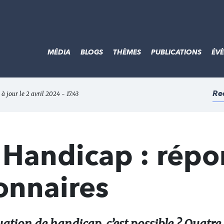
MÉDIA
BLOGS
THÈMES
PUBLICATIONS
ÉV
Re
à jour le 2 avril 2024 - 17:43
 Handicap : rép
onnaires