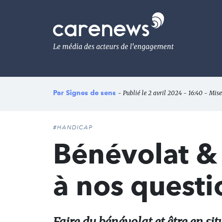
Aller
au
Carenews,
contenu
Le
principal
média
des
acteurs
de
l'engagement
Par
Signes de sens
- Publié le 2 avril 2024 - 16:40 - Mise 
#HANDICAP
Bénévolat &
à nos questi