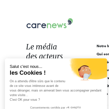
Carenews,
Le
média
des
acteurs
Le média
Notre h
de
des acteurs
Qui so
l'engagement
Ligne é
de l'engagement
Salut c'est nous...
Pourquo
les Cookies !
Acteur
On a attendu d'être sûrs que le contenu
de ce site vous intéresse avant de
Actuali
vous déranger, mais on aimerait bien vous accompagner pendant
Appels 
votre visite...
C'est OK pour vous ?
Consentements certifiés par