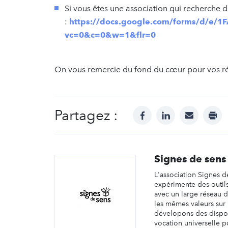
Si vous êtes une association qui recherche d
:
https://docs.google.com/forms/d/e/
vc=0&c=0&w=1&flr=0
On vous remercie du fond du cœur pour vos rép
Partagez :
facebook
linkedin
mail
prin
Signes de sens
L'association Signes d
expérimente des outi
avec un large réseau d
les mêmes valeurs sur
dévelopons des dispos
vocation universelle 