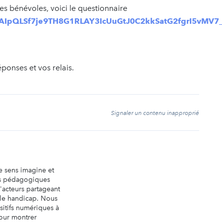
es bénévoles, voici le questionnaire
1FAIpQLSf7je9TH8G1RLAY3IcUuGtJ0C2kkSatG2fgrI5vMV7
onses et vos relais.
t
Signaler un contenu inapproprié
e sens imagine et
ls pédagogiques
'acteurs partageant
 le handicap. Nous
itifs numériques à
pour montrer