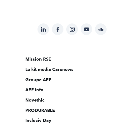
LinkedIn
Facebook
Instagram
YouTube
Soundcloud
Suivez-
nous
sur:
Mission RSE
Le kit média Carenews
Groupe AEF
AEF info
Novethic
PRODURABLE
Inclusiv Day