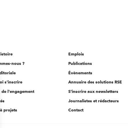
istoire
Emplois
mmes-nous ?
Publications
ditoriale
Évènements
i s'inscrire
Annuaire des solutions RSE
s de l'engagement
S'inscrire aux newsletters
tés
Journalistes et rédacteurs
à projets
Contact