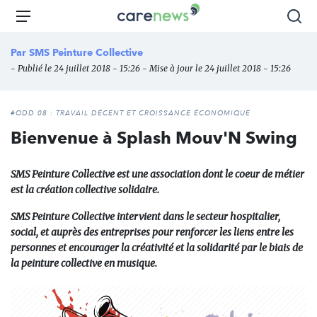
Aller
Carenews,
Menu
Rec
au
Le
contenu
média
Par
SMS Peinture Collective
principal
des
- Publié le 24 juillet 2018 - 15:26 - Mise à jour le 24 juillet 2018 - 15:26
acteurs
de
l'engagement
#ODD 08 : TRAVAIL DÉCENT ET CROISSANCE ÉCONOMIQUE
Bienvenue à Splash Mouv'N Swing
SMS Peinture Collective est une association dont le coeur de métier
est la création collective solidaire.
SMS Peinture Collective intervient dans le secteur hospitalier,
social, et auprès des entreprises pour renforcer les liens entre les
personnes et encourager la créativité et la solidarité par le biais de
la peinture collective en musique.