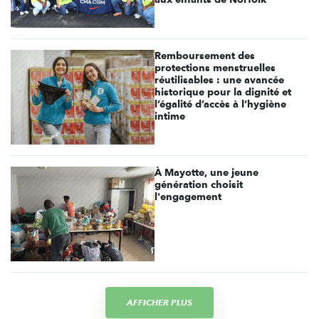
Remboursement des
protections menstruelles
réutilisables : une avancée
historique pour la dignité et
l’égalité d’accès à l’hygiène
intime
À Mayotte, une jeune
génération choisit
l'engagement
AFFICHER PLUS