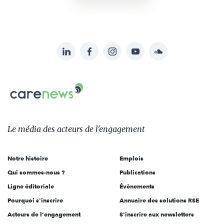
LinkedIn
Facebook
Instagram
YouTube
Soundcloud
Suivez-
nous
Carenews,
sur:
Le
média
des
Le média
des acteurs
de l'engagement
acteurs
de
Notre histoire
Emplois
l'engagement
Qui sommes-nous ?
Publications
Ligne éditoriale
Évènements
Pourquoi s'inscrire
Annuaire des solutions RSE
Acteurs de l'engagement
S'inscrire aux newsletters