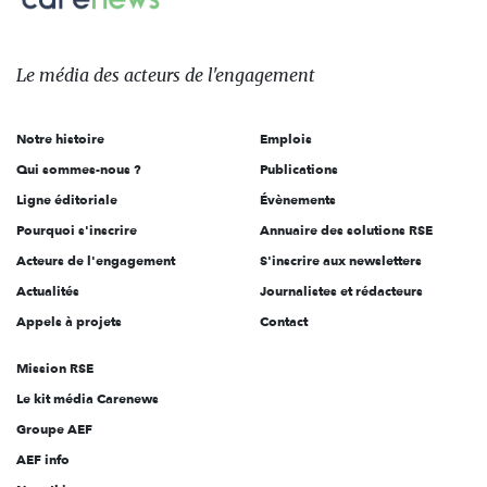
Le
média
des
Le média
des acteurs
de l'engagement
acteurs
de
Notre histoire
Emplois
l'engagement
Qui sommes-nous ?
Publications
Ligne éditoriale
Évènements
Pourquoi s'inscrire
Annuaire des solutions RSE
Acteurs de l'engagement
S'inscrire aux newsletters
Actualités
Journalistes et rédacteurs
Appels à projets
Contact
Mission RSE
Le kit média Carenews
Groupe AEF
AEF info