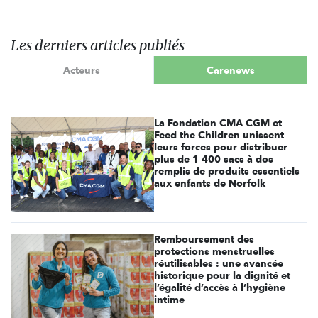
Les derniers articles publiés
Acteurs
Carenews
La Fondation CMA CGM et
Feed the Children unissent
leurs forces pour distribuer
plus de 1 400 sacs à dos
remplis de produits essentiels
aux enfants de Norfolk
Remboursement des
protections menstruelles
réutilisables : une avancée
historique pour la dignité et
l’égalité d’accès à l’hygiène
intime