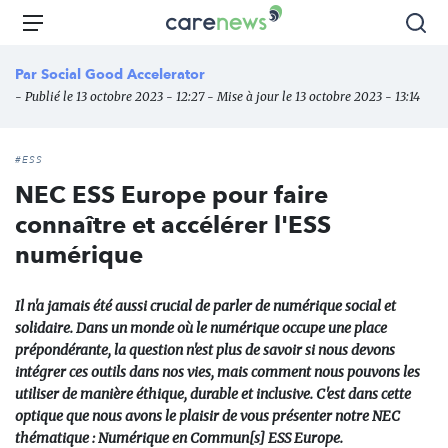
Aller
Carenews,
Menu
Rec
au
Le
contenu
média
Par
Social Good Accelerator
principal
des
- Publié le 13 octobre 2023 - 12:27 - Mise à jour le 13 octobre 2023 - 13:14
acteurs
de
l'engagement
#ESS
NEC ESS Europe pour faire
connaître et accélérer l'ESS
numérique
Il n'a jamais été aussi crucial de parler de numérique social et
solidaire. Dans un monde où le numérique occupe une place
prépondérante, la question n'est plus de savoir si nous devons
intégrer ces outils dans nos vies, mais comment nous pouvons les
utiliser de manière éthique, durable et inclusive. C'est dans cette
optique que nous avons le plaisir de vous présenter notre NEC
thématique : Numérique en Commun[s] ESS Europe.