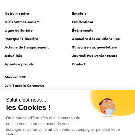
acteurs
de
Notre histoire
Emplois
l'engagement
Qui sommes-nous ?
Publications
Ligne éditoriale
Évènements
Pourquoi s'inscrire
Annuaire des solutions RSE
Acteurs de l'engagement
S'inscrire aux newsletters
Actualités
Journalistes et rédacteurs
Appels à projets
Contact
Mission RSE
Le kit média Carenews
Groupe AEF
Salut c'est nous...
AEF info
les Cookies !
Novethic
On a attendu d'être sûrs que le contenu de
PRODURABLE
ce site vous intéresse avant de vous
Inclusiv Day
déranger, mais on aimerait bien vous accompagner pendant votre