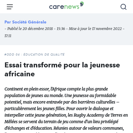
Aller
Carenews,
Menu
Rec
au
Le
contenu
média
Par
Société Générale
principal
des
- Publié le 20 décembre 2018 - 15:36 - Mise à jour le 17 novembre 2022 -
acteurs
17:11
de
l'engagement
#ODD 04 : ÉDUCATION DE QUALITÉ
Essai transformé pour la jeunesse
africaine
Continent en plein essor, l’Afrique compte la plus grande
population de jeunes au monde. Une jeunesse au formidable
potentiel, mais encore entravée par des barrières culturelles –
particulièrement les jeunes filles. Pour ouvrir le dialogue et
interpeller cette jeune génération, les Rugby Academy de Terres en
Mêlées se servent du terrain de jeu comme d’un lieu privilégié
d’échanges et d’éducation. Réunies autour de valeurs communes,