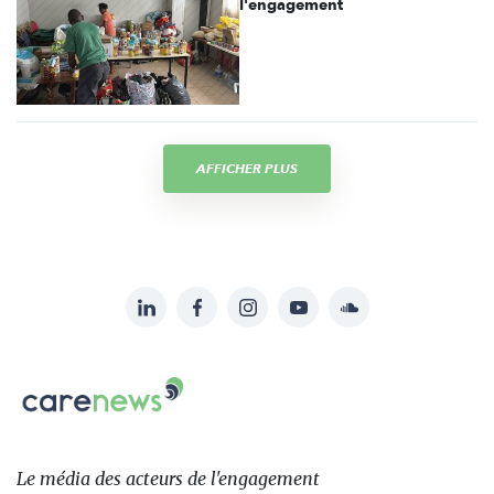
l'engagement
AFFICHER PLUS
LinkedIn
Facebook
Instagram
YouTube
Soundcloud
Suivez-
nous
Carenews,
sur:
Le
média
des
Le média
des acteurs
de l'engagement