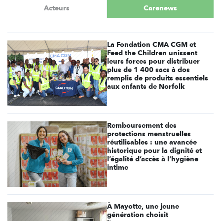
Acteurs
Carenews
La Fondation CMA CGM et
Feed the Children unissent
leurs forces pour distribuer
plus de 1 400 sacs à dos
remplis de produits essentiels
aux enfants de Norfolk
Remboursement des
protections menstruelles
réutilisables : une avancée
historique pour la dignité et
l’égalité d’accès à l’hygiène
intime
À Mayotte, une jeune
génération choisit