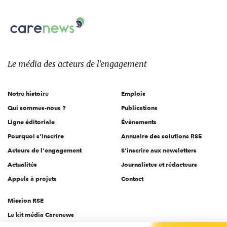
nous
Carenews,
sur:
Le
média
des
Le média
des acteurs
de l'engagement
acteurs
de
Notre histoire
Emplois
l'engagement
Qui sommes-nous ?
Publications
Ligne éditoriale
Évènements
Pourquoi s'inscrire
Annuaire des solutions RSE
Acteurs de l'engagement
S'inscrire aux newsletters
Actualités
Journalistes et rédacteurs
Appels à projets
Contact
Mission RSE
Le kit média Carenews