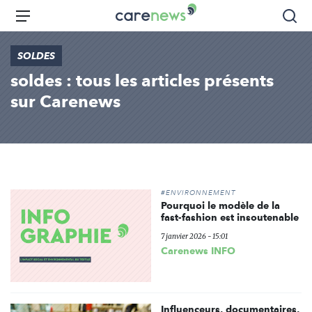
Aller
Carenews,
Menu
Rec
au
Le
contenu
média
SOLDES
principal
des
soldes : tous les articles présents
acteurs
de
sur Carenews
l'engagement
#ENVIRONNEMENT
Pourquoi le modèle de la
fast-fashion est insoutenable
7 janvier 2026 - 15:01
Carenews INFO
Influenceurs, documentaires,