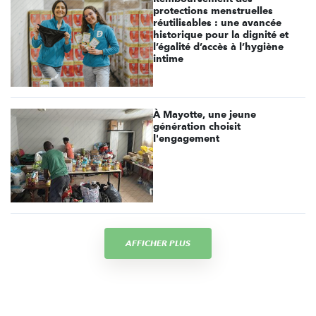
protections menstruelles
réutilisables : une avancée
historique pour la dignité et
l’égalité d’accès à l’hygiène
intime
À Mayotte, une jeune
génération choisit
l'engagement
AFFICHER PLUS