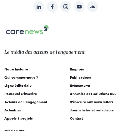
LinkedIn
Facebook
Instagram
YouTube
Soundcloud
Suivez-
nous
Carenews,
sur:
Le
média
des
Le média
des acteurs
de l'engagement
acteurs
de
Notre histoire
Emplois
l'engagement
Qui sommes-nous ?
Publications
Ligne éditoriale
Évènements
Pourquoi s'inscrire
Annuaire des solutions RSE
Acteurs de l'engagement
S'inscrire aux newsletters
Actualités
Journalistes et rédacteurs
Appels à projets
Contact
Mission RSE