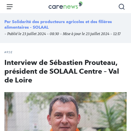
Aller
Carenews,
Menu
Rec
au
Le
contenu
média
Par
Solidarité des producteurs agricoles et des filières
principal
des
alimentaires - SOLAAL
acteurs
- Publié le 23 juillet 2024 - 08:30 - Mise à jour le 23 juillet 2024 - 12:17
de
l'engagement
#RSE
Interview de Sébastien Prouteau,
président de SOLAAL Centre – Val
de Loire