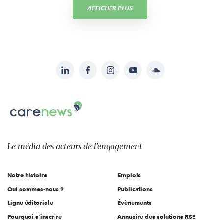
AFFICHER PLUS
LinkedIn
Facebook
Instagram
YouTube
Soundcloud
Suivez-
nous
Carenews,
sur:
Le
média
des
Le média
des acteurs
de l'engagement
acteurs
de
Notre histoire
Emplois
l'engagement
Qui sommes-nous ?
Publications
Ligne éditoriale
Évènements
Pourquoi s'inscrire
Annuaire des solutions RSE