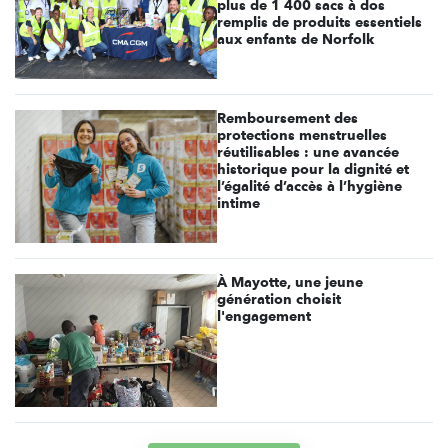
plus de 1 400 sacs à dos
remplis de produits essentiels
aux enfants de Norfolk
Remboursement des
protections menstruelles
réutilisables : une avancée
historique pour la dignité et
l’égalité d’accès à l’hygiène
intime
À Mayotte, une jeune
génération choisit
l'engagement