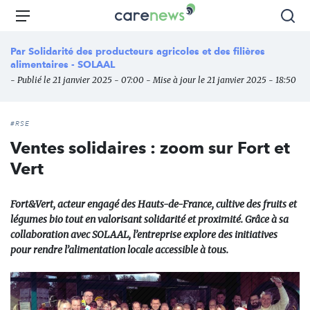
Aller
Carenews,
Menu
Rec
au
Le
contenu
média
Par
Solidarité des producteurs agricoles et des filières
principal
des
alimentaires - SOLAAL
acteurs
- Publié le 21 janvier 2025 - 07:00 - Mise à jour le 21 janvier 2025 - 18:50
de
l'engagement
#RSE
Ventes solidaires : zoom sur Fort et
Vert
Fort&Vert, acteur engagé des Hauts-de-France, cultive des fruits et
légumes bio tout en valorisant solidarité et proximité. Grâce à sa
collaboration avec SOLAAL, l’entreprise explore des initiatives
pour rendre l’alimentation locale accessible à tous.