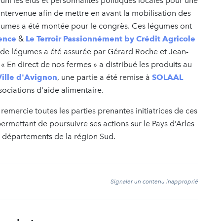
i les élus et personnalités politiques locales pour une
ntervenue afin de mettre en avant la mobilisation des
gumes a été montée pour le congrès. Ces légumes ont
vence
&
Le Terroir Passionnément by Crédit Agricole
e de légumes a été assurée par Gérard Roche et Jean-
« En direct de nos fermes » a distribué les produits au
Ville d'Avignon
, une partie a été remise à
SOLAAL
sociations d'aide alimentaire.
 remercie toutes les parties prenantes initiatrices de ces
 permettant de poursuivre ses actions sur le Pays d’Arles
s départements de la région Sud.
t
Signaler un contenu inapproprié