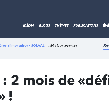
MÉDIA
BLOGS
THÈMES
PUBLICATIONS
ÉV
Re
lières alimentaires - SOLAAL
- Publié le 14 novembre
 2 mois de «déf
 !