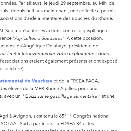
 données. Par ailleurs, le jeudi 29 septembre, au MIN de
suivi depuis huit ans maintenant, une collecte a permis
ssociations d’aide alimentaire des Bouches-du-Rhône.
 Sud a présenté ses actions contre le gaspillage et
érence "
Agriculteurs Solidaires
". A cette occasion,
d ainsi qu’Angélique Delahaye, présidente de
our limiter les invendus sur votre exploitation : dons,
d’associations étaient également présents et ont exposé
e solidaire).
artemental de Vaucluse
et de la FRSEA PACA,
es élèves de la MFR Rhône Alpilles, pour une
e, avec un "
Quizz sur le gaspillage alimentaire
" et une
ème
gri à Avignon, s’est tenu le 65
Congrès national
SOLAAL Sud a participé. La FDSEA 84 et les