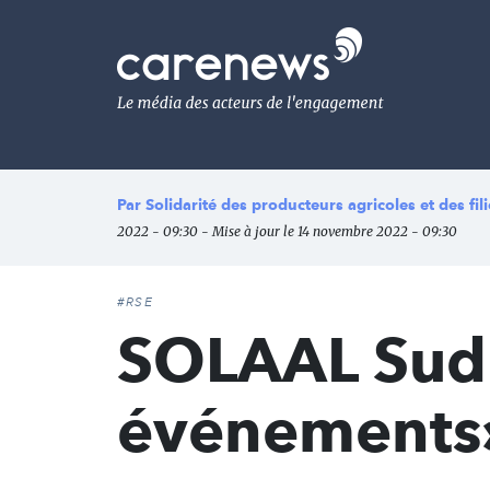
Aller
au
Carenews,
contenu
Le
principal
média
des
acteurs
de
l'engagement
Par
Solidarité des producteurs agricoles et des fi
2022 - 09:30 - Mise à jour le 14 novembre 2022 - 09:30
#RSE
SOLAAL Sud :
événements»