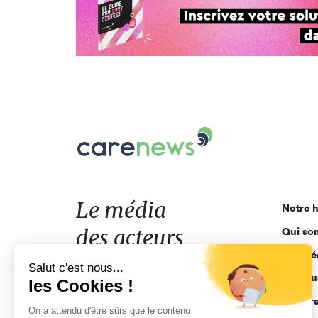
Carenews,
Le
média
des
acteurs
Le média
Notre h
de
des acteurs
Qui so
l'engagement
Ligne é
de l'engagement
Salut c'est nous...
Pourquo
les Cookies !
Acteur
On a attendu d'être sûrs que le contenu