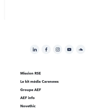
LinkedIn
Facebook
Instagram
YouTube
Soundcloud
Suivez-
nous
sur:
Mission RSE
Le kit média Carenews
Groupe AEF
AEF info
Novethic