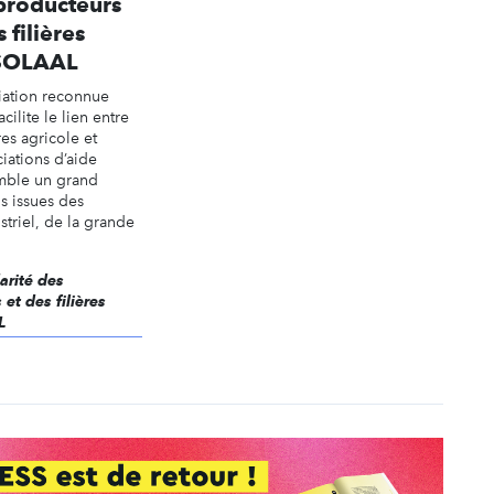
 producteurs
 filières
 SOLAAL
iation reconnue
acilite le lien entre
res agricole et
ciations d’aide
emble un grand
s issues des
striel, de la grande
darité des
et des filières
L