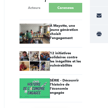
Acteurs
Carenews
À Mayotte, une
jeune génération
choisit
l'engagement
12 initiatives
solidaires contre
les inégalités et les
vulnérabilités
SÉRIE - Découvrir
l'histoire de
l'économie
engagée