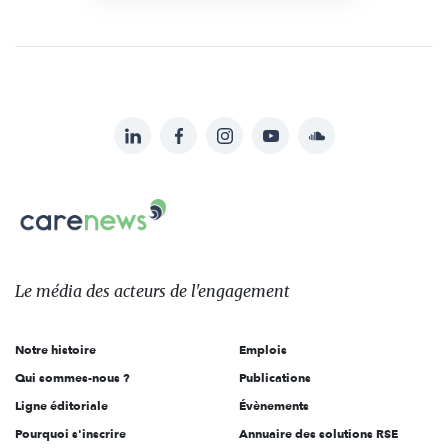
LinkedIn
Facebook
Instagram
YouTube
Soundcloud
Suivez-
nous
Carenews,
sur:
Le
média
des
Le média
des acteurs
de l'engagement
acteurs
de
Notre histoire
Emplois
l'engagement
Qui sommes-nous ?
Publications
Ligne éditoriale
Évènements
Pourquoi s'inscrire
Annuaire des solutions RSE