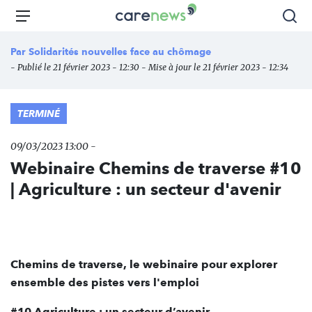
Aller
Carenews,
Menu
Rec
au
Le
contenu
média
Par
Solidarités nouvelles face au chômage
principal
des
- Publié le 21 février 2023 - 12:30 - Mise à jour le 21 février 2023 - 12:34
acteurs
de
l'engagement
TERMINÉ
09/03/2023 13:00 -
Webinaire Chemins de traverse #10
| Agriculture : un secteur d'avenir
Chemins de traverse, l
e webinaire pour explorer
ensemble des pistes vers l'emploi
#10 Agriculture : un secteur d’avenir