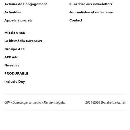
Acteurs de l'engagement
S'inscrire aux newsletters
Actualités
Journalistes et rédacteurs
Appels à projets
Contact
Mission RSE
Le kit média Carenews
Groupe AEF
AEF info
Novethic
PRODURABLE
Inclusiv Day
CGV
Données personnelles
Mentions légales
2025-2026 Tout droits réservés