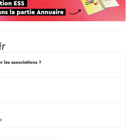
ir
r les associations ?
t