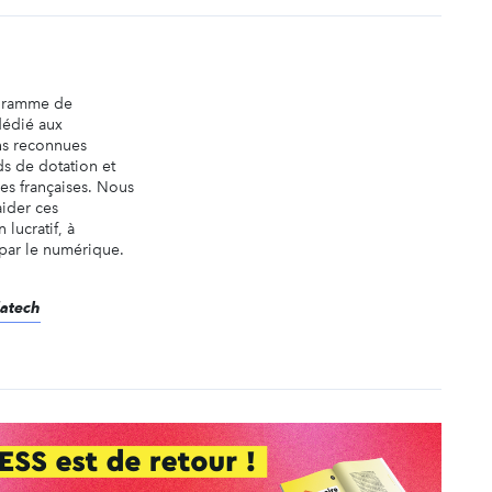
ogramme de
dédié aux
ns reconnues
ds de dotation et
es françaises. Nous
aider ces
 lucratif, à
 par le numérique.
datech