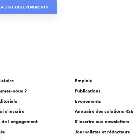
A LISTE DES ÉVÈNEMENTS
istoire
Emplois
mmes-nous ?
Publications
ditoriale
Évènements
i s'inscrire
Annuaire des solutions RSE
s de l'engagement
S'inscrire aux newsletters
tés
Journalistes et rédacteurs