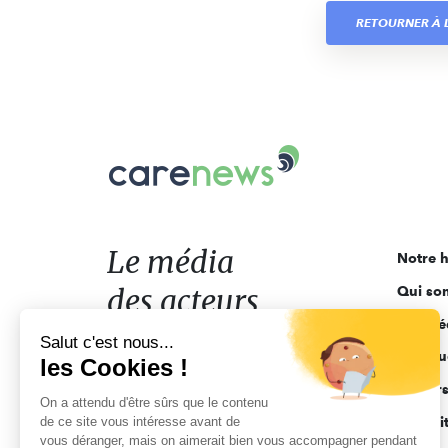
RETOURNER À L
Carenews,
Le
média
des
acteurs
Le média
Notre h
de
des acteurs
Qui so
l'engagement
Ligne é
de l'engagement
Salut c'est nous...
Pourquo
les Cookies !
Acteur
On a attendu d'être sûrs que le contenu
de ce site vous intéresse avant de
Actuali
vous déranger, mais on aimerait bien vous accompagner pendant