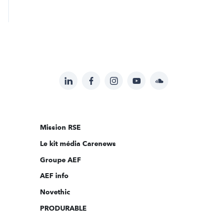
LinkedIn
Facebook
Instagram
YouTube
Soundcloud
Suivez-
nous
sur:
Mission RSE
Le kit média Carenews
Groupe AEF
AEF info
Novethic
PRODURABLE