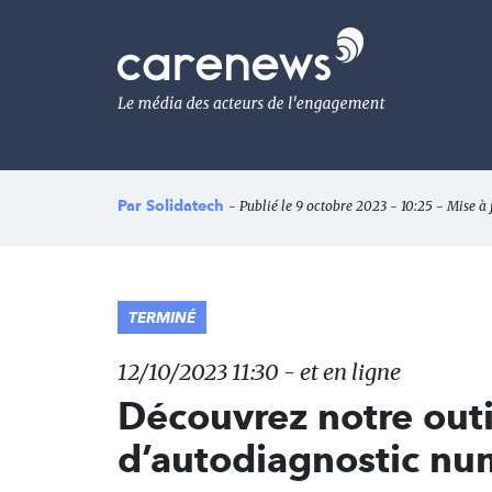
Aller
au
Carenews,
contenu
Le
principal
média
des
acteurs
de
l'engagement
Par
Solidatech
- Publié le 9 octobre 2023 - 10:25 - Mise à 
TERMINÉ
12/10/2023 11:30 - et en ligne
Découvrez notre outi
d’autodiagnostic nu