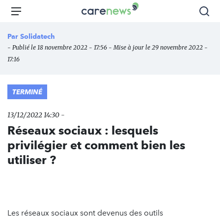
Aller
Carenews,
Menu
Rec
au
Le
contenu
média
Par
Solidatech
principal
des
- Publié le 18 novembre 2022 - 17:56 - Mise à jour le 29 novembre 2022 -
acteurs
17:16
de
l'engagement
TERMINÉ
13/12/2022 14:30 -
Réseaux sociaux : lesquels
privilégier et comment bien les
utiliser ?
Les réseaux sociaux sont devenus des outils