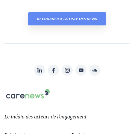
RETOURNER À LA LISTE DES NEWS
LinkedIn
Facebook
Instagram
YouTube
Soundcloud
Suivez-
nous
Carenews,
sur:
Le
média
des
Le média
des acteurs
de l'engagement
acteurs
de