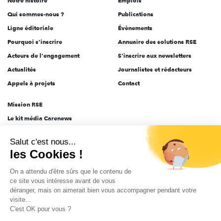
Notre histoire
Emplois
l'engagement
Qui sommes-nous ?
Publications
Ligne éditoriale
Évènements
Pourquoi s'inscrire
Annuaire des solutions RSE
Acteurs de l'engagement
S'inscrire aux newsletters
Actualités
Journalistes et rédacteurs
Appels à projets
Contact
Mission RSE
Le kit média Carenews
Groupe AEF
Salut c'est nous...
AEF info
les Cookies !
Novethic
On a attendu d'être sûrs que le contenu de
PRODURABLE
ce site vous intéresse avant de vous
Inclusiv Day
déranger, mais on aimerait bien vous accompagner pendant votre
visite...
C'est OK pour vous ?