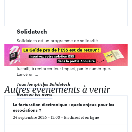
Solidatech
Solidatech est un programme de solidarité
numérique dédié aux associations, fondations
reconnues d’utilité publique, fonds de dotation et
bibliothèques publiques françaises. Nous avons
pour mission d’aider ces organisations à but non
lucratif, à renforcer leur impact, par le numérique.
Lancé en ...
Tous les articles Solidatech
Autres évènements à venir
Recevoir les news
La facturation électronique : quels enjeux pour les
associations ?
24 septembre 2026 - 12:00 - En direct et en ligne