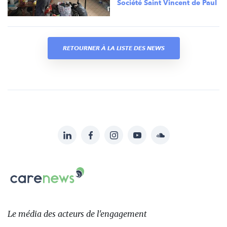
Société Saint Vincent de Paul
RETOURNER À LA LISTE DES NEWS
LinkedIn
Facebook
Instagram
YouTube
Soundcloud
Suivez-
nous
Carenews,
sur:
Le
média
des
Le média
des acteurs
de l'engagement
acteurs