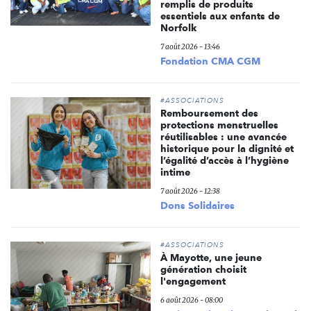
remplis de produits
essentiels aux enfants de
Norfolk
7 août 2026 - 13:46
Fondation CMA CGM
#ASSOCIATIONS
Remboursement des
protections menstruelles
réutilisables : une avancée
historique pour la dignité et
l’égalité d’accès à l’hygiène
intime
7 août 2026 - 12:38
Dons Solidaires
#ASSOCIATIONS
À Mayotte, une jeune
génération choisit
l'engagement
6 août 2026 - 08:00