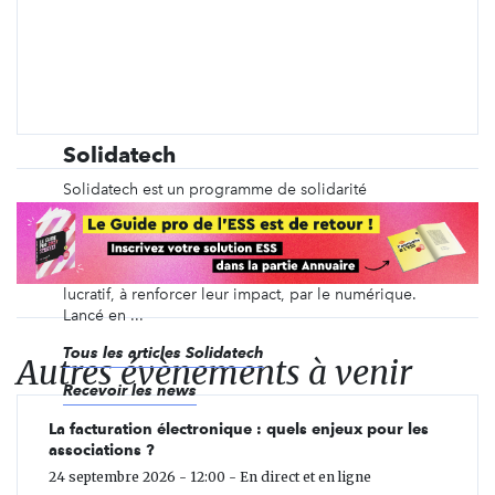
Solidatech
Solidatech est un programme de solidarité
numérique dédié aux associations, fondations
reconnues d’utilité publique, fonds de dotation et
bibliothèques publiques françaises. Nous avons
pour mission d’aider ces organisations à but non
lucratif, à renforcer leur impact, par le numérique.
Lancé en ...
Tous les articles Solidatech
Autres évènements à venir
Recevoir les news
La facturation électronique : quels enjeux pour les
associations ?
24 septembre 2026 - 12:00 - En direct et en ligne