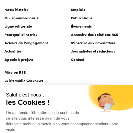
de
Notre histoire
Emplois
l'engagement
Qui sommes-nous ?
Publications
Ligne éditoriale
Évènements
Pourquoi s'inscrire
Annuaire des solutions RSE
Acteurs de l'engagement
S'inscrire aux newsletters
Actualités
Journalistes et rédacteurs
Appels à projets
Contact
Mission RSE
Le kit média Carenews
Groupe AEF
Salut c'est nous...
AEF info
les Cookies !
Novethic
On a attendu d'être sûrs que le contenu de
PRODURABLE
ce site vous intéresse avant de vous
Inclusiv Day
déranger, mais on aimerait bien vous accompagner pendant votre
visite...