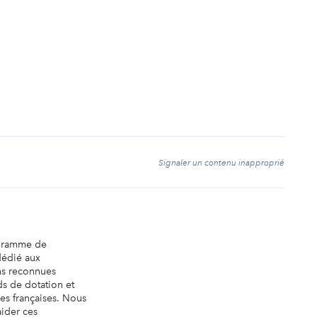
t
Signaler un contenu inapproprié
ogramme de
dédié aux
ns reconnues
ds de dotation et
es françaises. Nous
aider ces