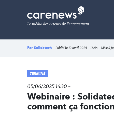
Aller
au
Carenews,
contenu
Le
principal
média
des
acteurs
de
l'engagement
Par
Solidatech
- Publié le 10 avril 2025 - 16:54 - Mise à j
TERMINÉ
05/06/2025 14:30 -
Webinaire : Solidate
comment ça fonctio