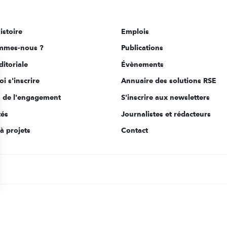
istoire
Emplois
mmes-nous ?
Publications
ditoriale
Évènements
i s'inscrire
Annuaire des solutions RSE
s de l'engagement
S'inscrire aux newsletters
tés
Journalistes et rédacteurs
à projets
Contact
s Options
ètres de confidentialité, en garantissant la conformité avec le