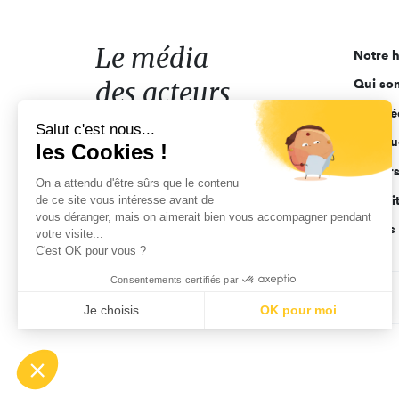
média
des
acteurs
Le média
Notre h
de
des acteurs
Qui so
l'engagement
Ligne é
de l'engagement
Salut c'est nous...
Pourquo
les Cookies !
Acteur
On a attendu d'être sûrs que le contenu
de ce site vous intéresse avant de
Actuali
vous déranger, mais on aimerait bien vous accompagner pendant
Appels 
votre visite...
C'est OK pour vous ?
Consentements certifiés par
CGV
Données personnelles
Mentions légales
Je choisis
OK pour moi
Axeptio consent
Plateforme de Gestion du Consentement : Personnalisez vo
Notre plateforme vous permet d'adapter et de gérer vos param