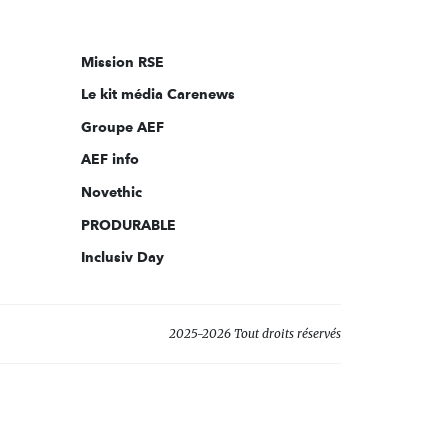
nous
sur:
Mission RSE
Le kit média Carenews
Groupe AEF
AEF info
Novethic
PRODURABLE
Inclusiv Day
2025-2026 Tout droits réservés
s réglementations. Personnalisez vos préférences pour contrôler