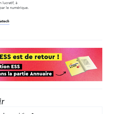
 lucratif, à
 par le numérique.
datech
ir