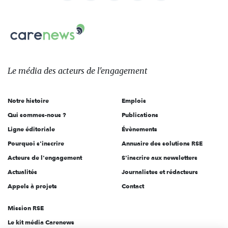
nous
Carenews,
sur:
Le
média
des
Le média
des acteurs
de l'engagement
acteurs
de
Notre histoire
Emplois
l'engagement
Qui sommes-nous ?
Publications
Ligne éditoriale
Évènements
Pourquoi s'inscrire
Annuaire des solutions RSE
Acteurs de l'engagement
S'inscrire aux newsletters
Actualités
Journalistes et rédacteurs
Appels à projets
Contact
Mission RSE
Le kit média Carenews