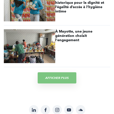
historique pour la dignité et
l’égalité d’accès à l’hygiène
intime
À Mayotte, une jeune
génération choisit
l'engagement
AFFICHER PLUS
LinkedIn
Facebook
Instagram
YouTube
Soundcloud
Suivez-