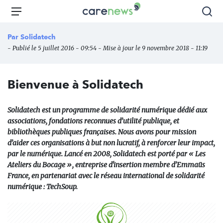
Aller
Carenews,
Menu
Rec
au
Le
contenu
média
Par
Solidatech
principal
des
- Publié le 5 juillet 2016 - 09:54 - Mise à jour le 9 novembre 2018 - 11:19
acteurs
de
l'engagement
Bienvenue à Solidatech
Solidatech est un programme de solidarité numérique dédié aux
associations, fondations reconnues d’utilité publique, et
bibliothèques publiques françaises. Nous avons pour mission
d’aider ces organisations à but non lucratif, à renforcer leur impact,
par le numérique. Lancé en 2008, Solidatech est porté par « Les
Ateliers du Bocage », entreprise d'insertion membre d’Emmaüs
France, en partenariat avec le réseau international de solidarité
numérique : TechSoup.