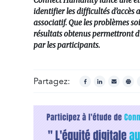
Connect Humanity lance une étud
identifier les difficultés d’accès
associatif. Que les problèmes soi
résultats obtenus permettront d
par les participants.
Partagez:
facebook
linkedin
mail
print