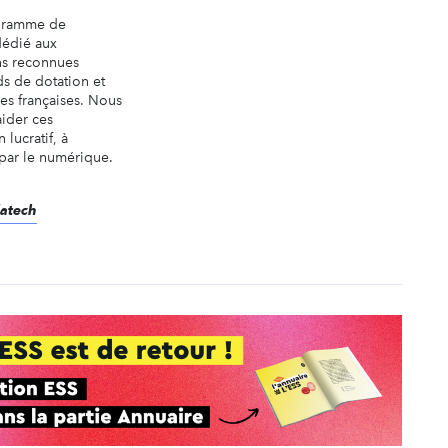
ogramme de
dédié aux
ns reconnues
ds de dotation et
es françaises. Nous
aider ces
 lucratif, à
 par le numérique.
datech