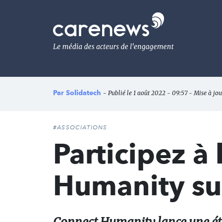
Aller
au
Carenews,
contenu
Le
principal
média
des
acteurs
de
l'engagement
Par
Solidatech
- Publié le 1 août 2022 - 09:57 - Mise à jou
#ASSOCIATIONS
Participez à
Humanity sur