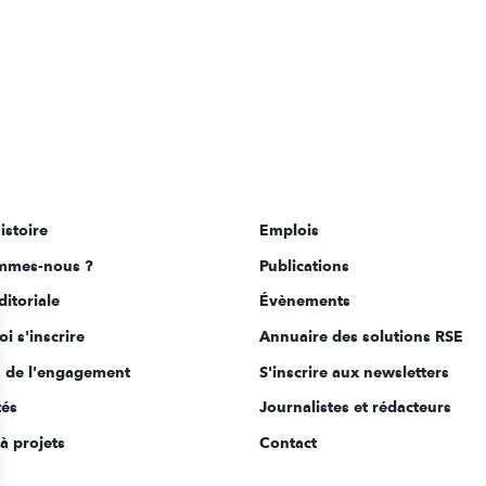
istoire
Emplois
mmes-nous ?
Publications
ditoriale
Évènements
i s'inscrire
Annuaire des solutions RSE
s de l'engagement
S'inscrire aux newsletters
tés
Journalistes et rédacteurs
à projets
Contact