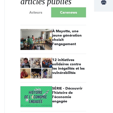
articles publiés
Acteurs
Carenews
À Mayotte, une
jeune génération
choisit
l'engagement
12 initiatives
solidaires contre
les inégalités et les
vulnérabilités
SÉRIE - Découvrir
l'histoire de
l'économie
engagée