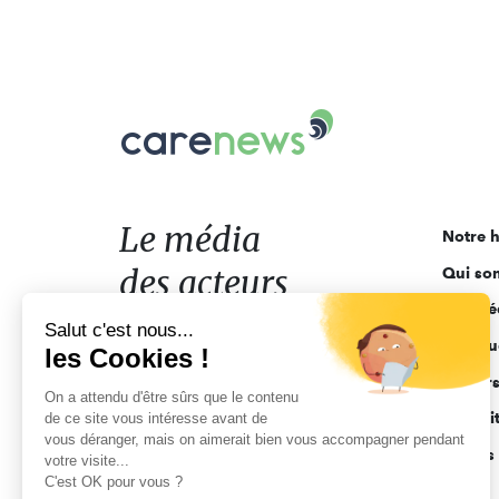
Carenews,
Le
média
des
acteurs
Le média
Notre h
de
des acteurs
Qui so
l'engagement
Ligne é
de l'engagement
Salut c'est nous...
Pourquo
les Cookies !
Acteur
On a attendu d'être sûrs que le contenu
Actuali
de ce site vous intéresse avant de
vous déranger, mais on aimerait bien vous accompagner pendant
Appels 
votre visite...
C'est OK pour vous ?