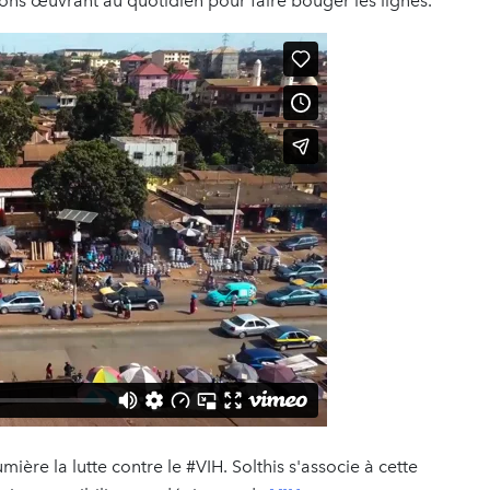
ons œuvrant au quotidien pour faire bouger les lignes.
re la lutte contre le #VIH. Solthis s'associe à cette