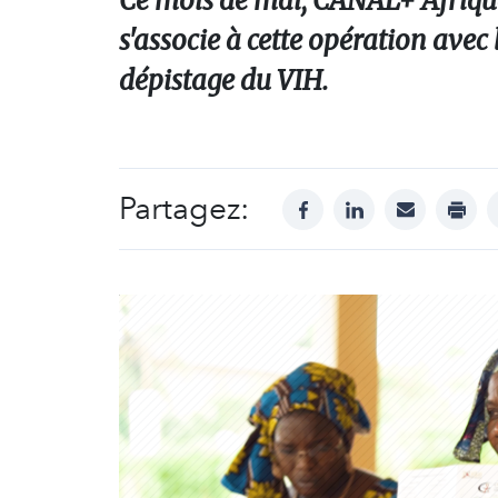
Ce mois de mai, CANAL+ Afrique 
s'associe à cette opération avec
dépistage du VIH.
Partagez:
facebook
linkedin
mail
print