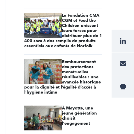
La Fondation CMA
CGM et Feed the
Children unissent
leurs forces pour
distribuer plus de 1
400 sacs à dos remplis de produits
essentiels aux enfants de Norfolk
Remboursement
des protections
menstruelles
réutilisables : une
avancée historique
pour la dignité et l’égalité d’accès à
l’hygiène intime
À Mayotte, une
jeune génération
choisit
l'engagement