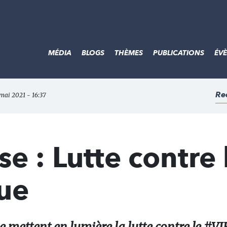
MÉDIA
BLOGS
THÈMES
PUBLICATIONS
ÉV
Re
 mai 2021 - 16:37
e : Lutte contre 
que