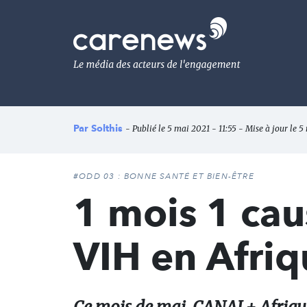
Aller
au
Carenews,
contenu
Le
principal
média
des
acteurs
de
l'engagement
Par
Solthis
- Publié le 5 mai 2021 - 11:55 - Mise à jour le 5
#ODD 03 : BONNE SANTÉ ET BIEN-ÊTRE
1 mois 1 caus
VIH en Afri