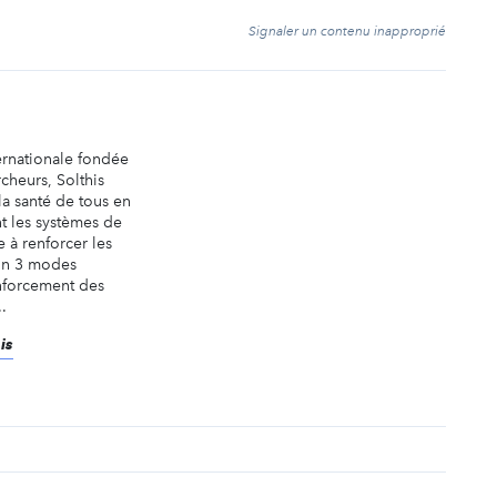
t
Signaler un contenu inapproprié
ernationale fondée
cheurs, Solthis
la santé de tous en
t les systèmes de
e à renforcer les
on 3 modes
enforcement des
.
is