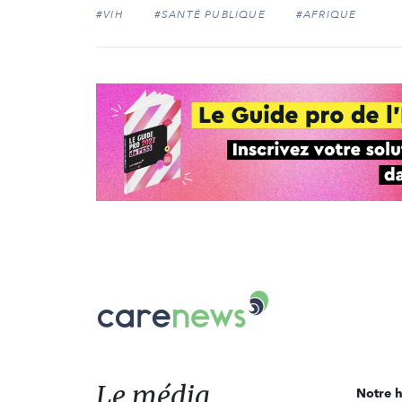
#VIH
#SANTÉ PUBLIQUE
#AFRIQUE
Carenews,
Le
média
des
acteurs
Le média
Notre h