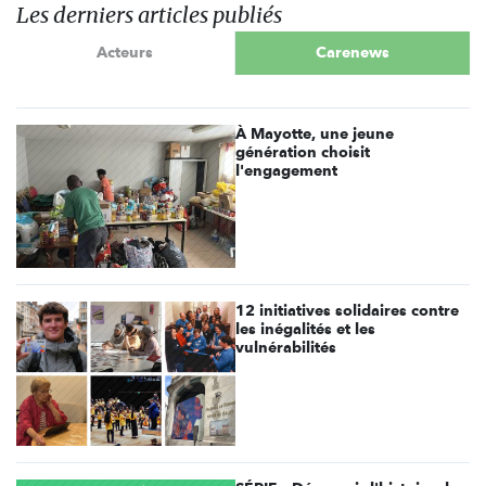
Les derniers articles publiés
Acteurs
Carenews
À Mayotte, une jeune
génération choisit
l'engagement
12 initiatives solidaires contre
les inégalités et les
vulnérabilités