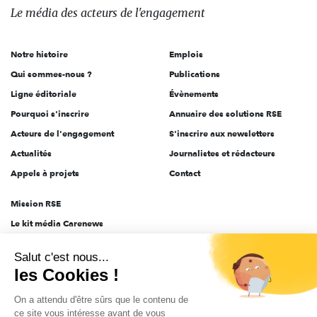
des
Le média
des acteurs
de l'engagement
acteurs
de
Notre histoire
Emplois
l'engagement
Qui sommes-nous ?
Publications
Ligne éditoriale
Évènements
Pourquoi s'inscrire
Annuaire des solutions RSE
Acteurs de l'engagement
S'inscrire aux newsletters
Actualités
Journalistes et rédacteurs
Appels à projets
Contact
Mission RSE
Le kit média Carenews
Groupe AEF
Salut c'est nous...
AEF info
les Cookies !
Novethic
On a attendu d'être sûrs que le contenu de
PRODURABLE
ce site vous intéresse avant de vous