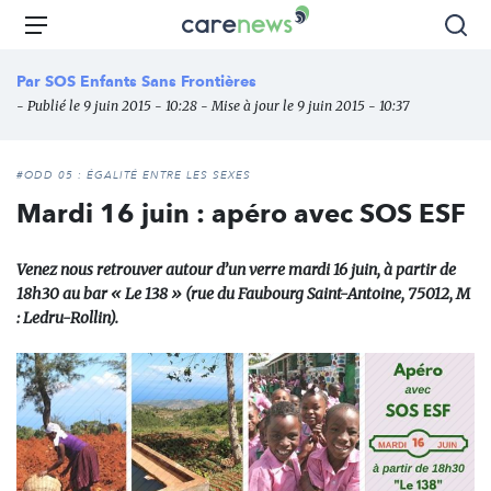
Aller
Carenews,
Menu
Rec
au
Le
contenu
média
Par
SOS Enfants Sans Frontières
principal
des
- Publié le 9 juin 2015 - 10:28 - Mise à jour le 9 juin 2015 - 10:37
acteurs
de
l'engagement
#ODD 05 : ÉGALITÉ ENTRE LES SEXES
Mardi 16 juin : apéro avec SOS ESF
Venez nous retrouver autour d’un verre mardi 16 juin, à partir de
18h30 au bar « Le 138 » (rue du Faubourg Saint-Antoine, 75012, M
: Ledru-Rollin).