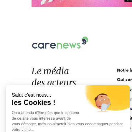
Carenews,
Le
média
des
acteurs
Le média
Notre h
de
des acteurs
Qui so
l'engagement
Ligne é
de l'engagement
Salut c'est nous...
Pourquo
les Cookies !
Acteur
On a attendu d'être sûrs que le contenu
Actuali
de ce site vous intéresse avant de
vous déranger, mais on aimerait bien vous accompagner pendant
Appels 
votre visite...