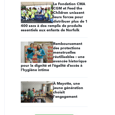
La Fondation CMA
CGM et Feed the
Children unissent
leurs forces pour
distribuer plus de 1
400 sacs à dos remplis de produits
essentiels aux enfants de Norfolk
Remboursement
des protections
menstruelles
réutilisables : une
avancée historique
pour la dignité et l’égalité d’accès à
l’hygiène intime
À Mayotte, une
jeune génération
choisit
l'engagement