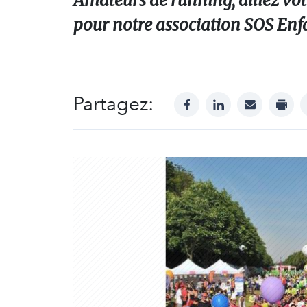
Amateurs de running, alliez vot
pour notre association SOS Enfa
Partagez:
facebook
linkedin
mail
print