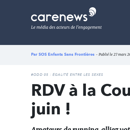
Aller
au
Carenews,
contenu
Le
principal
média
des
acteurs
de
l'engagement
Par
SOS Enfants Sans Frontières
- Publié le 27 mars 2
#ODD 05 : ÉGALITÉ ENTRE LES SEXES
RDV à la Cou
juin !