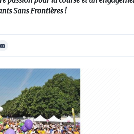
re passion pour la course et un engagemen
nts Sans Frontières !
Afficher
Image