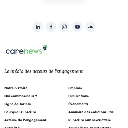
LinkedIn
Facebook
Instagram
YouTube
Soundcloud
Suivez-
nous
Carenews,
sur:
Le
média
des
Le média
des acteurs
de l'engagement
acteurs
de
Notre histoire
Emplois
l'engagement
Qui sommes-nous ?
Publications
Ligne éditoriale
Évènements
Pourquoi s'inscrire
Annuaire des solutions RSE
Acteurs de l'engagement
S'inscrire aux newsletters
Actualités
Journalistes et rédacteurs