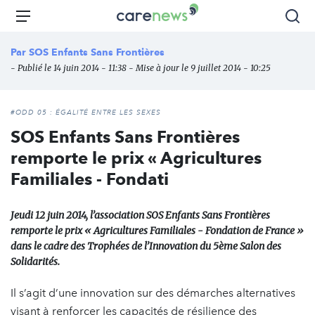
Aller
Carenews,
Menu
Rec
au
Le
contenu
média
Par
SOS Enfants Sans Frontières
principal
des
- Publié le 14 juin 2014 - 11:38 - Mise à jour le 9 juillet 2014 - 10:25
acteurs
de
l'engagement
#ODD 05 : ÉGALITÉ ENTRE LES SEXES
SOS Enfants Sans Frontières
remporte le prix « Agricultures
Familiales - Fondati
Jeudi 12 juin 2014, l’association SOS Enfants Sans Frontières
remporte le prix « Agricultures Familiales - Fondation de France »
dans le cadre des Trophées de l’Innovation du 5ème Salon des
Solidarités.
Il s’agit d’une innovation sur des démarches alternatives
visant à renforcer les capacités de résilience des