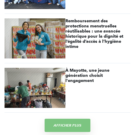
Remboursement des
protections menstruelles
réutilisables : une avancée
historique pour la dignité et
l’égalité d’accès à l’hygiène
intime
À Mayotte, une jeune
génération choisit
l'engagement
AFFICHER PLUS